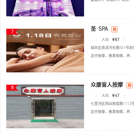
量贩ktv，欢唱ktv，商务...
圣·SPA
热
7
-
人均
￥87
-
城关区南滨河东路501号
足疗按摩，推拿按摩，养...
众康盲人按摩
热
8
-
人均
￥47
-
七里河区西站敦煌路1112
足疗按摩，推拿按摩，养...