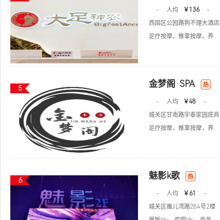
-
人均
￥136
-
西固区公园路狗不理大酒店
足疗按摩，推拿按摩，养...
金梦阁·SPA
热
5
-
人均
￥48
-
城关区甘南路宇泰家园底商
足疗按摩，推拿按摩，养...
魅影k歌
热
6
-
人均
￥61
-
城关区雁儿湾路284号2楼