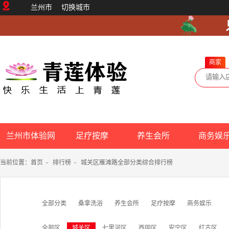
兰州市
切换城市
商家
兰州市体验网
足疗按摩
养生会所
商务娱
当前位置：
首页
-
排行榜
-
城关区雁滩路全部分类综合排行榜
全部分类
桑拿洗浴
养生会所
足疗按摩
商务娱乐
全部区
城关区
七里河区
西固区
安宁区
红古区