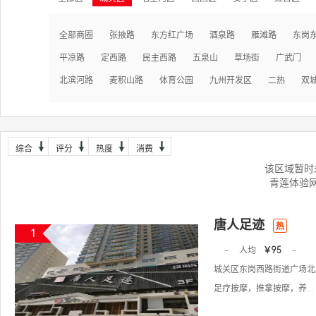
全部商圈
张掖路
东方红广场
酒泉路
雁滩路
东岗
平凉路
定西路
民主西路
五泉山
草场街
广武门
北滨河路
麦积山路
体育公园
九州开发区
二热
双
综合
评分
热度
消费
该区域暂时
青莲体验
唐人足迹
热
1
-
人均
￥95
-
城关区东岗西路街道广场北路
足疗按摩，推拿按摩，养...