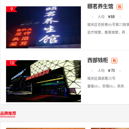
颐茗养生馆
热
9
-
人均
￥88
-
城关区农民巷64号第23栋
足疗按摩，推拿按摩，养...
西部钱柜
热
10
-
人均
￥70
-
城关区酒泉路35号
量贩ktv，欢唱ktv，商务...
品牌推荐