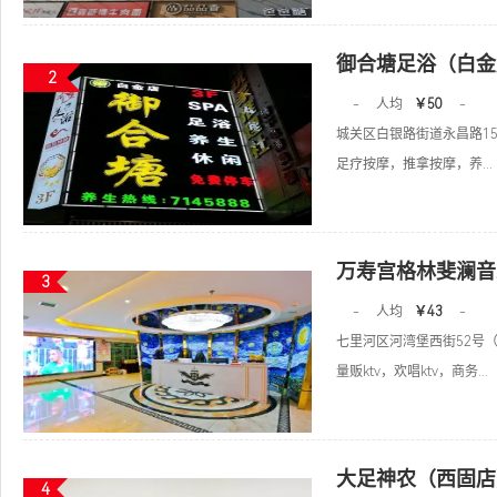
御合塘足浴（白金
2
-
人均
￥50
-
城关区白银路街道永昌路15
足疗按摩，推拿按摩，养...
万寿宫格林斐澜音
3
-
人均
￥43
-
七里河区河湾堡西街52号
量贩ktv，欢唱ktv，商务...
大足神农（西固店
4