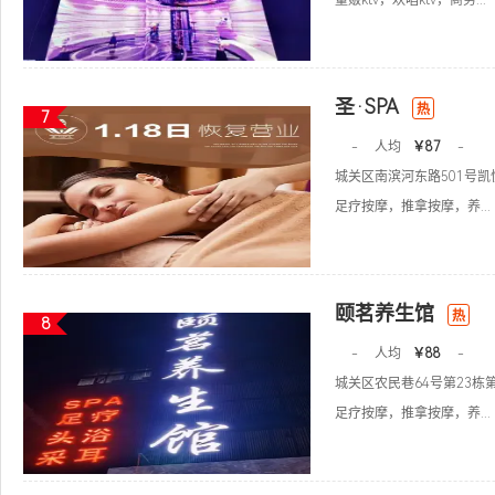
量贩ktv，欢唱ktv，商务...
圣·SPA
热
7
-
人均
￥87
-
城关区南滨河东路501号
足疗按摩，推拿按摩，养...
颐茗养生馆
热
8
-
人均
￥88
-
城关区农民巷64号第23栋
足疗按摩，推拿按摩，养...