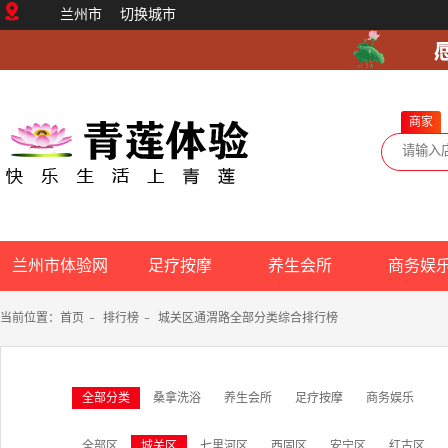
兰州市
切换城市
商家
兰州市体验网
足疗按摩
养生会所
商务娱
当前位置：
首页
-
排行榜
-
城关区通渭路全部分类综合排行榜
全部分类
桑拿洗浴
养生会所
足疗按摩
商务娱乐
全部区
城关区
七里河区
西固区
安宁区
红古区