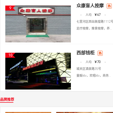
众康盲人按摩
热
9
-
人均
￥47
-
七里河区西站敦煌路1112
足疗按摩，推拿按摩，养...
西部钱柜
热
10
-
人均
￥70
-
城关区酒泉路35号
量贩ktv，欢唱ktv，商务...
品牌推荐