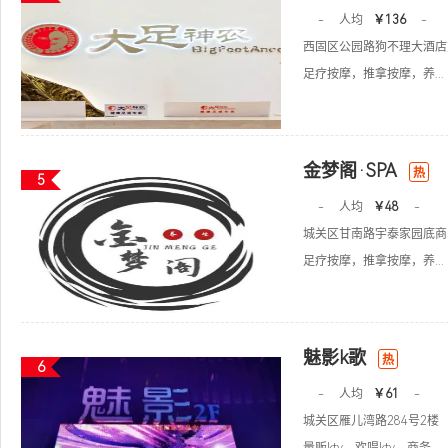
-
人均
￥136
-
西固区公园路狗不理大酒店
足疗按摩，推拿按摩，养...
金梦阁·SPA
热
5
-
人均
￥48
-
城关区甘南路宇泰家园底商
足疗按摩，推拿按摩，养...
魅影k歌
热
6
-
人均
￥61
-
城关区雁儿湾路284号2楼