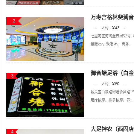
万寿宫格林斐澜音
2
-
人均
￥43
-
七里河区河湾堡西街52号
量贩ktv，欢唱ktv，商务...
御合塘足浴（白金
3
-
人均
￥50
-
城关区白银路街道永昌路15
足疗按摩，推拿按摩，养...
大足神农（西固店
4