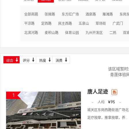
全部商圈
张掖路
东方红广场
酒泉路
雁滩路
东岗
平凉路
定西路
民主西路
五泉山
草场街
广武门
北滨河路
麦积山路
体育公园
九州开发区
二热
双
综合
评分
热度
消费
该区域暂时
青莲体验
唐人足迹
热
1
-
人均
￥95
-
城关区东岗西路街道广场北路
足疗按摩，推拿按摩，养...