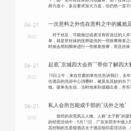
下，由一名年轻按摩师为他服务。整个按摩过
师力道小，多次要求加大力道，但仍然一直不
一次意料之外也在意料之中的尴尬
06-21
对于丝足，可能做过或者没有听说过的人并
2022
单，就是穿丝袜的技师提供的一些按摩推拿之
时候会用到脚来进行一些推拿按摩，而且丝袜
起底“京城四大会所“”带你了解四
06-21
18日上午，来自甘肃的单先生告诉我们，去
2022
住酒店的洗浴中心消费时，被莫名其妙的办了
钱。据单先生说，当时他来到成都出差，舟车劳
私人会所岂能成干部的“法外之地”
06-21
曾经的东莞风云人物、人称“太子辉”的梁
2022
的经营活动中：8月11日，广东东莞市中级人
其控制的五星级酒店太子酒店组织卖淫活动，构成