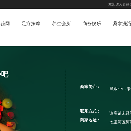
欢迎进入青莲
体验网
足疗按摩
养生会所
商务娱乐
桑拿洗
餐吧
商家简介：
量贩ktv，
联系方式：
该店铺未经
商家地址：
七里河区河