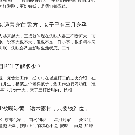
业舞台! 疫情终将过去，生意仍要继续;疫情后能
样避险，更好赚钱，是我们都应该...
女遇害身亡 警方：女子已有三月身孕
越来越大，直接就体现在失眠人群正不断扩大，而
眠，说事大也不大，但也不是一件小事，很多精神病
眠，失眠会严重影响生活状态、工作...
目BOT了解多少？
业，无合适工作，经同村在城里打工的朋友介绍，在
服务生，杨某是个老实孩子，边工作边复习功课，准
年12月份一天，来了三打扮时尚、长相...
多个上门按摩APP被曝涉黄，话术露骨，只要钱到位，啥服务都能做
“东郊到家”、“首约到家”、“星河到家”、“爱尚往
生意越火爆，技师上门的核心不是“按摩”，而是“加钟