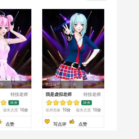
4号
教练编号：0005号
特技老师
我是虚拟老师
特技老师
10 分
10 分
服务态度
10分
老师形象
10分
服务态度
10分
点赞
写点评
点赞