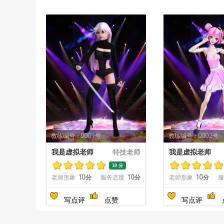
教练编号：0001号
教练编号：0002号
我是虚拟老师
特技老师
我是虚拟老师
10 分
老师形象
10分
服务态度
10分
老师形象
10分
服
写点评
点赞
写点评