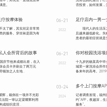
程中，郑先生一直感觉按摩
洗浴也因此退出了行
满意。
否投资，如何发展，怎
足疗按摩体验
足疗店内一男一
06-21
不太了解，其实丝足非常简
现代人的生活压力
2022
类的服务。穿丝袜是因为有
且越来越低龄化。失
患者的最初症状就是失
大私人会所背后的故事
你对校园洗浴项
06-21
年国庆节他来成都出差，在入
十九岁的杨某高中毕
2022
张会员卡并刷去了两万元
城里一家洗浴会所作
顿加之人生地...
备来年的高考。2019
03-24
耀辉，栽倒在一项并不光彩
记者调查发现，福州的
2024
民法院一审认定梁耀辉利用
约”APP，夜越深，
组织卖淫...
服务”。