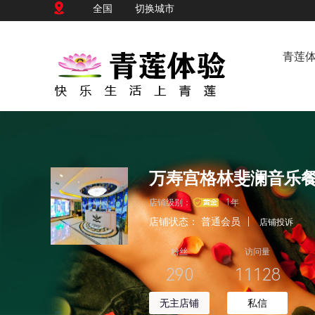
全国
切换城市
青莲
万寿宫格林斐澜音乐
店铺级别：
1年
店铺状态：
普通会员
|
店铺投诉
粉丝
访问量
290
11128
无主店铺
私信