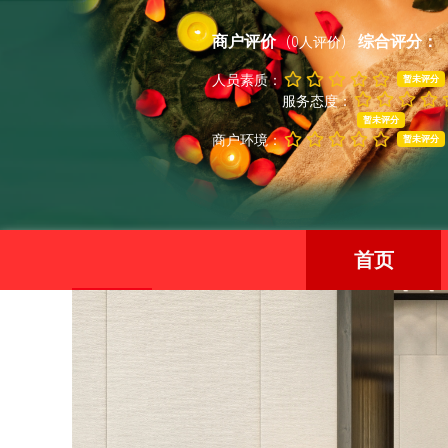
商户评价
综合评分：
(0人评价)
人员素质：
暂未评分
服务态度：
暂未评分
商户环境：
暂未评分
首页