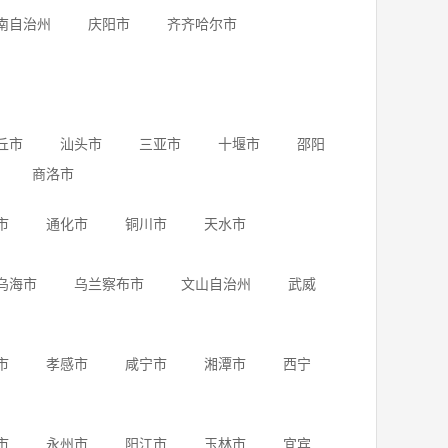
南自治州
庆阳市
齐齐哈尔市
丘市
汕头市
三亚市
十堰市
邵阳
商洛市
市
通化市
铜川市
天水市
乌海市
乌兰察布市
文山自治州
武威
市
孝感市
咸宁市
湘潭市
西宁
市
永州市
阳江市
玉林市
宜宾