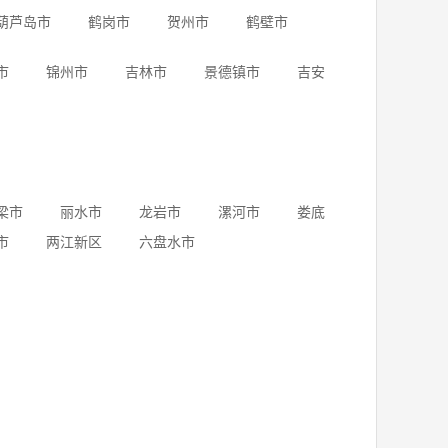
葫芦岛市
鹤岗市
贺州市
鹤壁市
市
锦州市
吉林市
景德镇市
吉安
梁市
丽水市
龙岩市
漯河市
娄底
市
两江新区
六盘水市