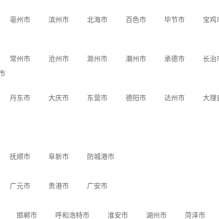
亳州市
滨州市
北海市
百色市
毕节市
宝鸡
常州市
沧州市
滁州市
潮州市
承德市
长治
市
丹东市
大庆市
东营市
德阳市
达州市
大理
抚顺市
阜新市
防城港市
广元市
贵港市
广安市
邯郸市
呼和浩特市
淮安市
湖州市
菏泽市