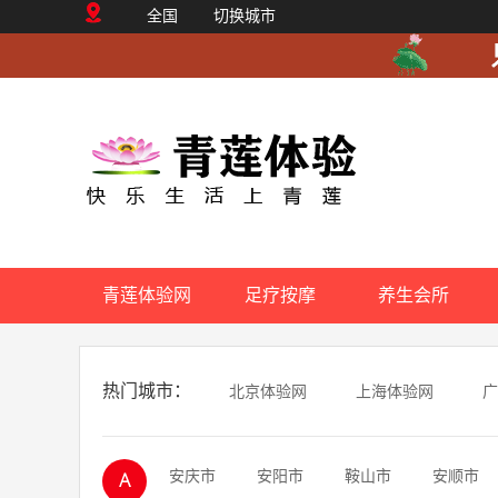
全国
切换城市
青莲体验网
足疗按摩
养生会所
热门城市：
北京体验网
上海体验网
广
安庆市
安阳市
鞍山市
安顺市
A