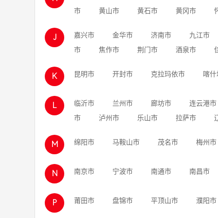
市
黄山市
黄石市
黄冈市
嘉兴市
金华市
济南市
九江市
J
市
焦作市
荆门市
酒泉市
昆明市
开封市
克拉玛依市
喀什
K
临沂市
兰州市
廊坊市
连云港市
L
市
泸州市
乐山市
拉萨市
绵阳市
马鞍山市
茂名市
梅州市
M
南京市
宁波市
南通市
南昌市
N
莆田市
盘锦市
平顶山市
濮阳市
P