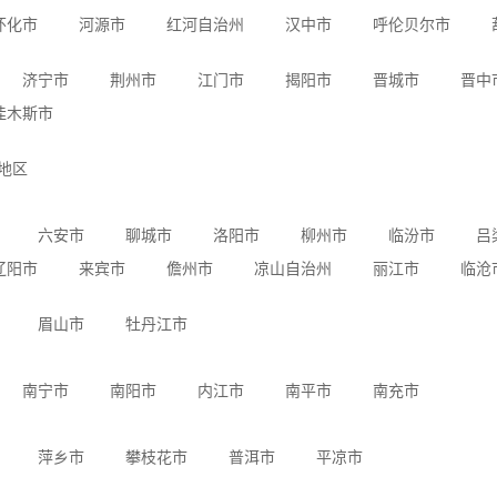
怀化市
河源市
红河自治州
汉中市
呼伦贝尔市
济宁市
荆州市
江门市
揭阳市
晋城市
晋中
佳木斯市
地区
六安市
聊城市
洛阳市
柳州市
临汾市
吕
辽阳市
来宾市
儋州市
凉山自治州
丽江市
临沧
眉山市
牡丹江市
南宁市
南阳市
内江市
南平市
南充市
萍乡市
攀枝花市
普洱市
平凉市