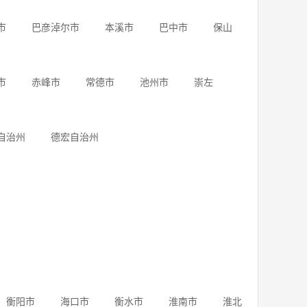
市
巴彦淖尔市
本溪市
巴中市
保山
市
赤峰市
常德市
池州市
崇左
自治州
德宏自治州
衡阳市
海口市
衡水市
淮南市
淮北