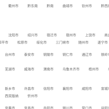
衢州市
黔东南
黔南
曲靖市
钦州市
黔西
沈阳市
绍兴市
宿迁市
宿州市
上饶市
商
四平市
松原市
绥化市
三门峡市
随州市
遂宁市
台州市
泰安市
铜陵市
铜仁市
通辽市
铁岭
芜湖市
威海市
渭南市
乌鲁木齐市
梧州市
新乡市
许昌市
信阳市
襄阳市
咸阳市
宣城
西双版纳
忻州市
宜春市
宜昌市
岳阳市
银川市
营口市
益阳