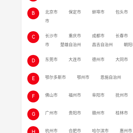
北京市
保定市
蚌埠市
包头市
B
市
长沙市
重庆市
成都市
长春市
C
市
楚雄自治州
昌吉自治州
朝阳
东莞市
大连市
德州市
大同市
D
鄂尔多斯市
鄂州市
恩施自治州
E
佛山市
福州市
阜阳市
抚州市
F
广州市
贵阳市
赣州市
桂林市
G
杭州市
合肥市
哈尔滨市
惠州市
H