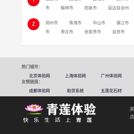
Y
市
榆林市
阳泉市
延边自治州
郑州市
珠海市
中山市
镇江市
Z
市
枣庄市
张家界市
自贡市
热门城市：
北京体验网
上海体验网
广州体验网
友情链接：
成都体验网
助贷系统
五莲花石材