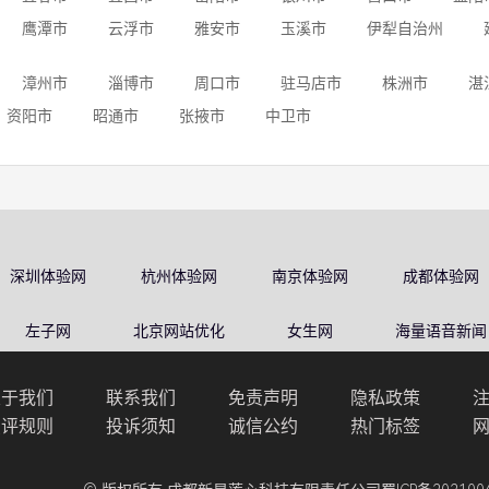
鹰潭市
云浮市
雅安市
玉溪市
伊犁自治州
漳州市
淄博市
周口市
驻马店市
株洲市
湛
资阳市
昭通市
张掖市
中卫市
深圳体验网
杭州体验网
南京体验网
成都体验网
左子网
北京网站优化
女生网
海量语音新闻
关于我们
联系我们
免责声明
隐私政策
点评规则
投诉须知
诚信公约
热门标签