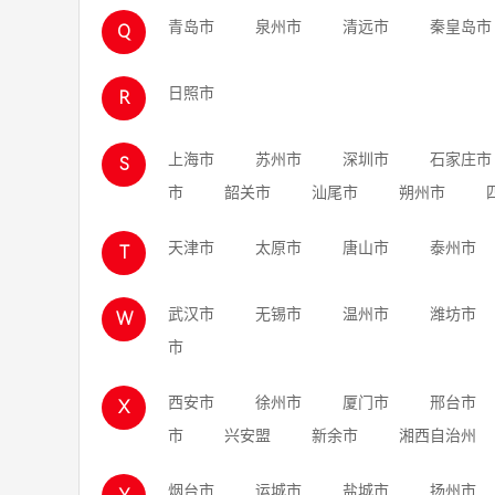
青岛市
泉州市
清远市
秦皇岛市
Q
日照市
R
上海市
苏州市
深圳市
石家庄市
S
市
韶关市
汕尾市
朔州市
天津市
太原市
唐山市
泰州市
T
武汉市
无锡市
温州市
潍坊市
W
市
西安市
徐州市
厦门市
邢台市
X
市
兴安盟
新余市
湘西自治州
烟台市
运城市
盐城市
扬州市