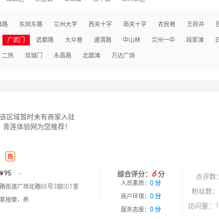
滩路
东岗东路
兰州大学
西关十字
南关十字
农民巷
王府井
广武门
武都路
大众巷
通渭路
中山林
兰州一中
段家滩
二热
双城门
永昌路
北面滩
万达广场
该区域暂时未有商家入驻
青莲体验网为您推荐！
热
6
￥95
-
综合评分：
分
点评数
人员素质：
0 分
路街道广场北路88号3层001室
粉丝数：
商户环境：
0 分
按摩，养...
访问量：1
服务态度：
0 分