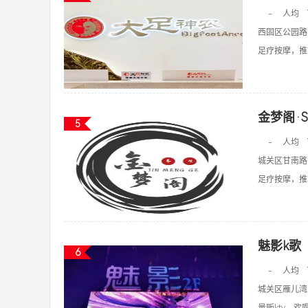
-
人均
西固区公园路
足疗按摩，推拿
金梦阁·S
5
-
人均
城关区甘南路
足疗按摩，推拿
魅影k歌
6
-
人均
城关区雁儿湾