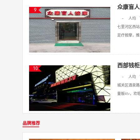
众康盲人
9
-
人均
七里河区西站
足疗按摩，推拿
西部钱柜
10
-
人均
城关区酒泉路
量贩ktv，欢唱k
品牌推荐