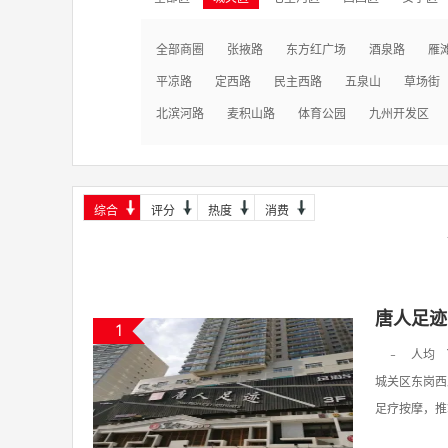
全部商圈
张掖路
东方红广场
酒泉路
雁
平凉路
定西路
民主西路
五泉山
草场街
北滨河路
麦积山路
体育公园
九州开发区
综合
评分
热度
消费
唐人足迹
1
-
人均
城关区东岗西
足疗按摩，推拿