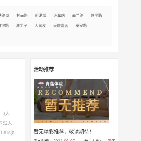
铁路局
甘南路
新港城
火车站
皋兰路
静宁路
白银路
滩尖子
大润发
天庆嘉园
秦安路
活动推荐
：0人
982人
暂无精彩推荐，敬请期待！
1389次