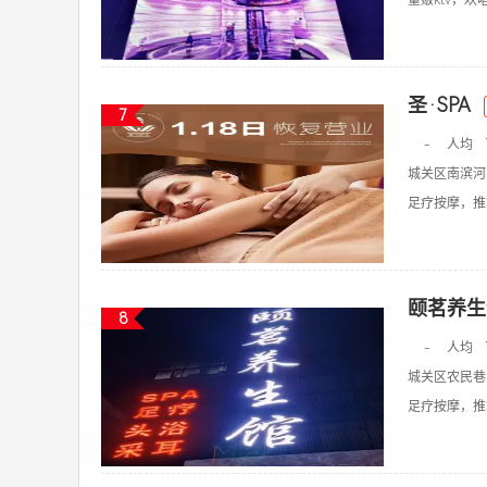
量贩ktv，欢唱k
圣·SPA
7
-
人均
城关区南滨河
足疗按摩，推拿
颐茗养生
8
-
人均
城关区农民巷6
足疗按摩，推拿