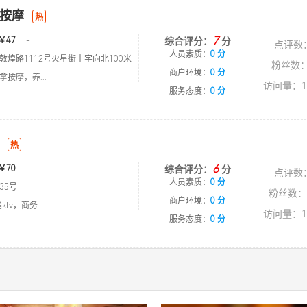
按摩
热
7
￥47
-
综合评分：
分
点评数
人员素质：
0 分
敦煌路1112号火星街十字向北100米
粉丝数：
商户环境：
0 分
按摩，养...
访问量：1
服务态度：
0 分
热
6
￥70
-
综合评分：
分
点评数
人员素质：
0 分
35号
粉丝数：
商户环境：
0 分
tv，商务...
访问量：1
服务态度：
0 分