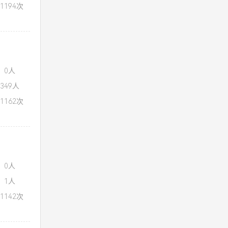
1194次
：0人
349人
1162次
：0人
：1人
1142次