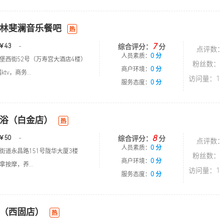
林斐澜音乐餐吧
热
7
￥43
-
综合评分：
分
点评数
人员素质：
0 分
堡西街52号（万寿宫大酒店4楼）
粉丝数：
商户环境：
0 分
tv，商务...
访问量：1
服务态度：
0 分
浴（白金店）
热
8
￥50
-
综合评分：
分
点评数
人员素质：
0 分
街道永昌路151号陇华大厦3楼
粉丝数：
商户环境：
0 分
按摩，养...
访问量：1
服务态度：
0 分
（西固店）
热