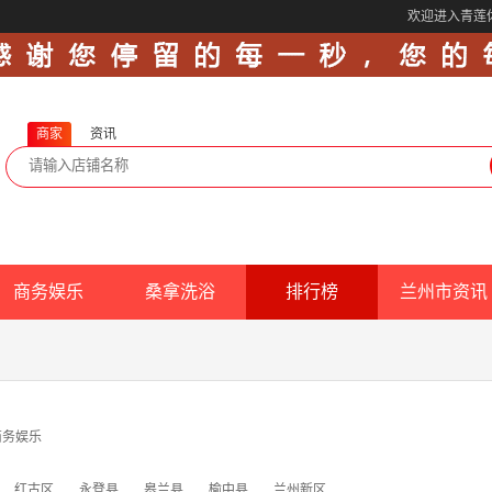
欢迎进入青莲
商家
资讯
商务娱乐
桑拿洗浴
排行榜
兰州市资讯
商务娱乐
红古区
永登县
皋兰县
榆中县
兰州新区