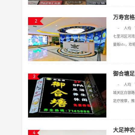
万寿宫格
2
-
人均
七里河区河湾
量贩ktv，欢唱k
御合塘足
3
-
人均
城关区白银路
足疗按摩，推拿
大足神农
4