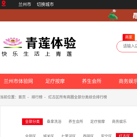
兰州市
切换城市
商家
兰州市体验网
足疗按摩
养生会所
商务娱
当前位置：
首页
-
排行榜
-
红古区所有商圈全部分类综合排行榜
全部分类
桑拿洗浴
养生会所
足疗按摩
商务娱乐
全部区
城关区
七里河区
西固区
安宁区
红古区