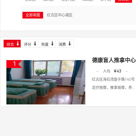
全部商圈
红古区中心城区
综合
评分
热度
消费
德康盲人推拿中心
1
-
人均
￥43
-
红古区海石湾旋子路140号
足疗按摩，推拿按摩，养...