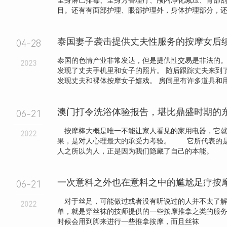
全身淋巴排毒、全身芳香理疗、颅内净化减压、背部
目。还有有面部护理、眼部护理外，身体护理部分，还细
04-28
泰国的色情产业非常发达，但是提供性交易是非法的。
2023
发现了丈夫手机里和女子的照片。 随后跟踪丈夫来到
发现丈夫和裸体按摩女子嬉戏。 房间里有许多道具和用过
澳门打令洗浴体验报告，堪比鼎盛时期的
06-21
按摩棒大概是唯一不能让家人看见的家用电器，它就
2022
果，是对人心理最大的承受力考验。 它所代表的
人之所以为人，正是因为我们隐藏了自己的本能。 .
一次意料之外也在意料之中的尴尬足疗按
06-21
对于丝足，可能做过或者没有听说过的人并不太了解
2022
单，就是穿丝袜的技师提供的一些按摩推拿之类的服
时候会用到脚来进行一些推拿按摩，而且丝袜