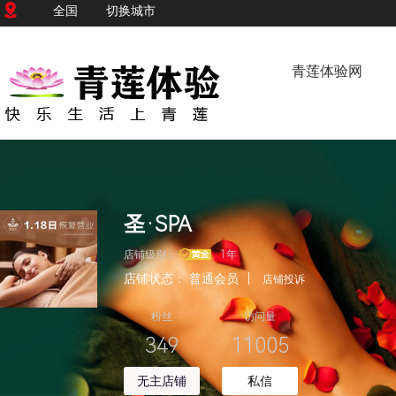
全国
切换城市
青莲体验网
圣·SPA
店铺级别：
1年
店铺状态：
普通会员
|
店铺投诉
粉丝
访问量
349
11005
无主店铺
私信