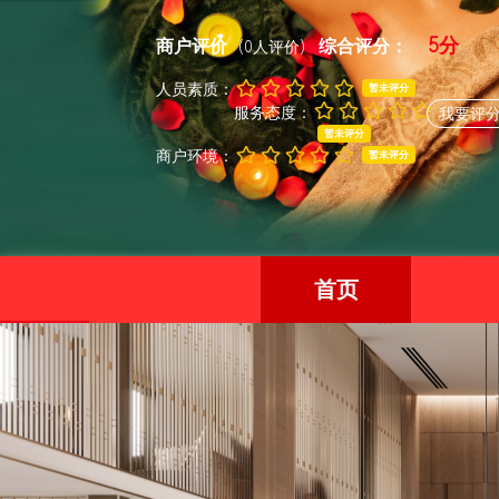
5分
商户评价
综合评分：
(0人评价)
人员素质：
暂未评分
服务态度：
我要评
暂未评分
商户环境：
暂未评分
首页