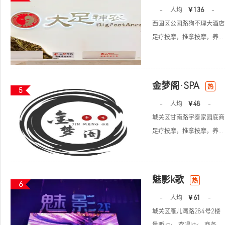
-
人均
￥136
-
西固区公园路狗不理大酒店
足疗按摩，推拿按摩，养...
金梦阁·SPA
热
5
-
人均
￥48
-
城关区甘南路宇泰家园底商
足疗按摩，推拿按摩，养...
魅影k歌
热
6
-
人均
￥61
-
城关区雁儿湾路284号2楼