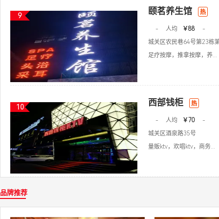
颐茗养生馆
热
9
-
人均
￥88
-
城关区农民巷64号第23栋
足疗按摩，推拿按摩，养...
西部钱柜
热
10
-
人均
￥70
-
城关区酒泉路35号
量贩ktv，欢唱ktv，商务...
品牌推荐