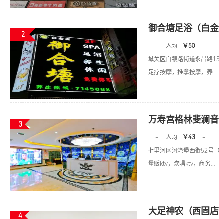
御合塘足浴（白金
2
-
人均
￥50
-
城关区白银路街道永昌路15
足疗按摩，推拿按摩，养...
万寿宫格林斐澜音
3
-
人均
￥43
-
七里河区河湾堡西街52号
量贩ktv，欢唱ktv，商务...
大足神农（西固店
4