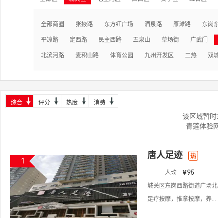
全部商圈
张掖路
东方红广场
酒泉路
雁滩路
东岗
平凉路
定西路
民主西路
五泉山
草场街
广武门
北滨河路
麦积山路
体育公园
九州开发区
二热
双
综合
评分
热度
消费
该区域暂时
青莲体验
唐人足迹
热
1
-
人均
￥95
-
城关区东岗西路街道广场北路
足疗按摩，推拿按摩，养...