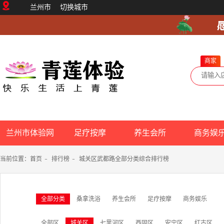
兰州市
切换城市
商家
兰州市体验网
足疗按摩
养生会所
商务娱
当前位置：
首页
-
排行榜
-
城关区武都路全部分类综合排行榜
全部分类
桑拿洗浴
养生会所
足疗按摩
商务娱乐
全部区
城关区
七里河区
西固区
安宁区
红古区