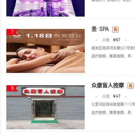
量贩ktv，欢唱ktv，商务...
圣·SPA
热
7
-
人均
￥87
-
城关区南滨河东路501号
足疗按摩，推拿按摩，养...
众康盲人按摩
热
8
-
人均
￥47
-
七里河区西站敦煌路1112
足疗按摩，推拿按摩，养...