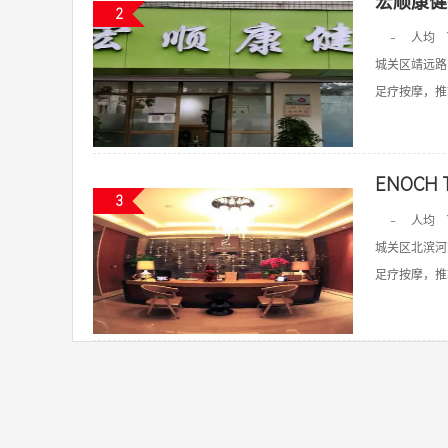
宏顺康健
2
-
人均
城关区靖远路
足疗按摩，推拿
ENOCH 
3
-
人均
城关区北滨河
足疗按摩，推拿