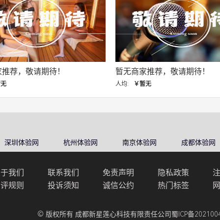
暂无商家推荐，敬请期待！
暂无商家推
人均:
￥暂无
人均:
￥暂无
深圳体验网
杭州体验网
南京体验网
成都体验网
关于我们
联系我们
免责声明
隐私政策
点评规则
投诉须知
诚信公约
热门标签
© 版权所有 成都新星莲心科技有限责任公司
蜀ICP备202100