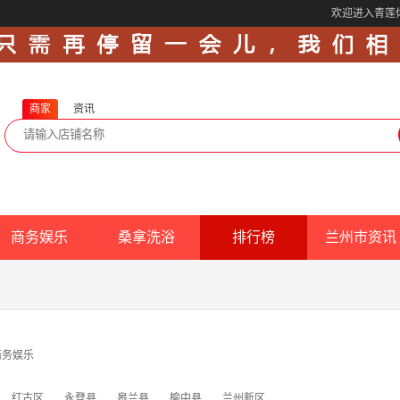
欢迎进入青莲
商家
资讯
商务娱乐
桑拿洗浴
排行榜
兰州市资讯
商务娱乐
红古区
永登县
皋兰县
榆中县
兰州新区