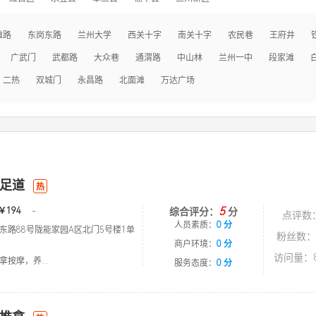
滩路
东岗东路
兰州大学
西关十字
南关十字
农民巷
王府井
广武门
武都路
大众巷
通渭路
中山林
兰州一中
段家滩
二热
双城门
永昌路
北面滩
万达广场
足道
热
5
￥194
-
综合评分：
分
点评数
人员素质：
0 分
东路88号陇能家园A区北门5号楼1单
粉丝数：
商户环境：
0 分
访问量：8
按摩，养...
服务态度：
0 分