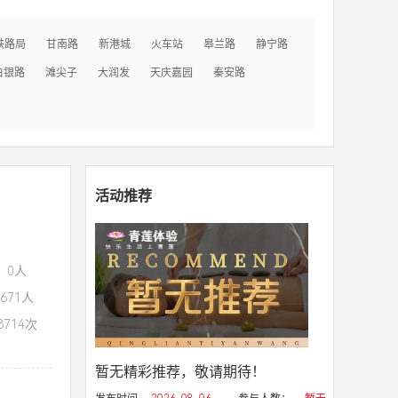
铁路局
甘南路
新港城
火车站
皋兰路
静宁路
白银路
滩尖子
大润发
天庆嘉园
秦安路
活动推荐
：0人
671人
714次
暂无精彩推荐，敬请期待！