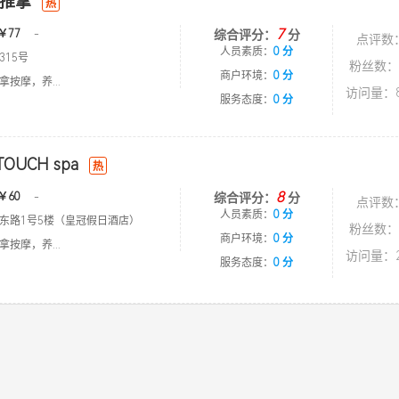
推拿
热
7
￥77
-
综合评分：
分
点评数
人员素质：
0 分
315号
粉丝数：
商户环境：
0 分
按摩，养...
访问量：8
服务态度：
0 分
TOUCH spa
热
8
￥60
-
综合评分：
分
点评数
人员素质：
0 分
东路1号5楼（皇冠假日酒店）
粉丝数：
商户环境：
0 分
按摩，养...
访问量：2
服务态度：
0 分