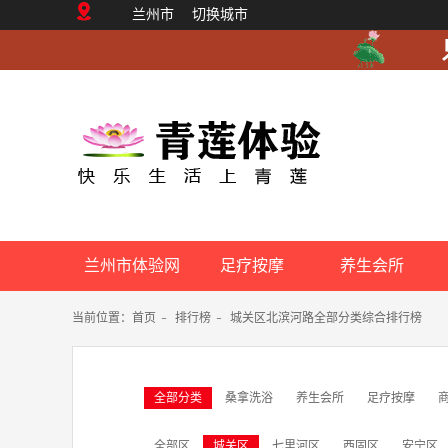
兰州市
切换城市
兰州市体验网
足疗按摩
养生会所
当前位置：
首页
-
排行榜
-
城关区北滨河路全部分类综合排行榜
全部分类
桑拿洗浴
养生会所
足疗按摩
全部区
城关区
七里河区
西固区
安宁区