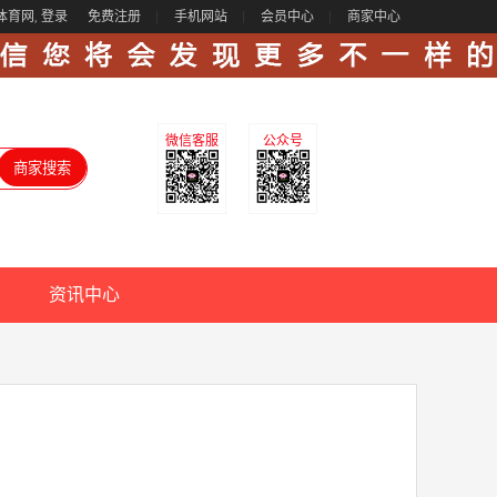
体育网,
登录
免费注册
手机网站
会员中心
商家中心
微信客服
公众号
资讯中心