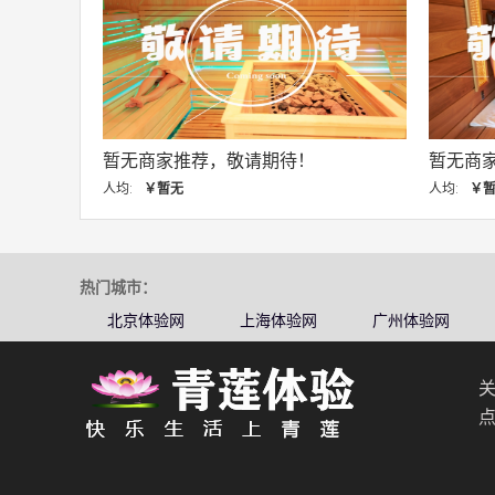
荐，敬请期待！
暂无商家推荐，敬请期待！
人均:
￥暂无
热门城市：
北京体验网
上海体验网
广州体验网