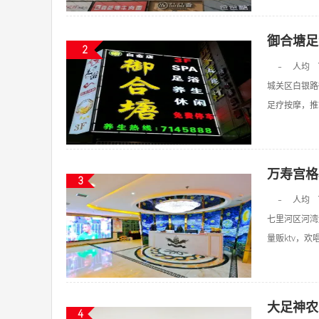
御合塘足
2
-
人均
城关区白银路
足疗按摩，推拿
万寿宫格
3
-
人均
七里河区河湾
量贩ktv，欢唱k
大足神农
4