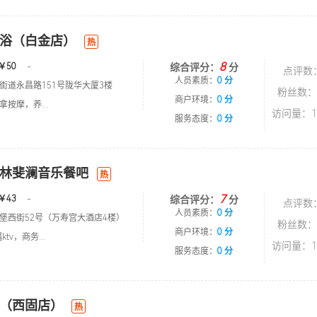
浴（白金店）
热
8
￥50
-
综合评分：
分
点评数
人员素质：
0 分
街道永昌路151号陇华大厦3楼
粉丝数：
商户环境：
0 分
按摩，养...
访问量：1
服务态度：
0 分
林斐澜音乐餐吧
热
7
￥43
-
综合评分：
分
点评数
人员素质：
0 分
堡西街52号（万寿宫大酒店4楼）
粉丝数：
商户环境：
0 分
tv，商务...
访问量：1
服务态度：
0 分
（西固店）
热