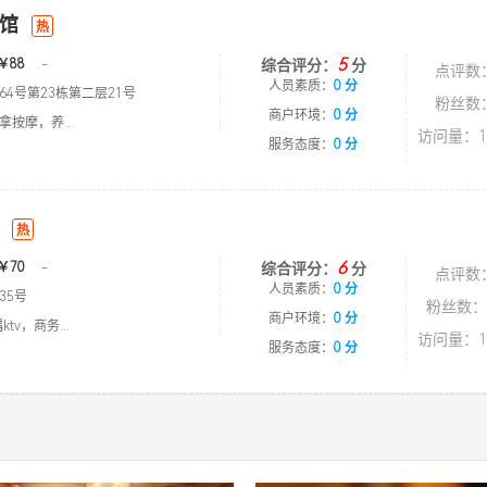
馆
热
5
￥88
-
综合评分：
分
点评数
人员素质：
0 分
4号第23栋第二层21号
粉丝数
商户环境：
0 分
按摩，养...
访问量：1
服务态度：
0 分
热
6
￥70
-
综合评分：
分
点评数
人员素质：
0 分
35号
粉丝数：
商户环境：
0 分
tv，商务...
访问量：1
服务态度：
0 分