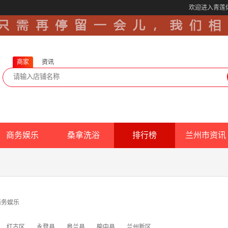
欢迎进入青莲
商家
资讯
商务娱乐
桑拿洗浴
排行榜
兰州市资讯
商务娱乐
红古区
永登县
皋兰县
榆中县
兰州新区