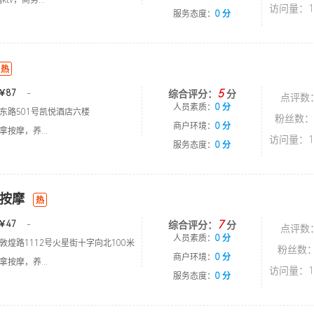
tv，商务...
访问量：1
服务态度：
0 分
热
5
￥87
-
综合评分：
分
点评数
人员素质：
0 分
东路501号凯悦酒店六楼
粉丝数：
商户环境：
0 分
按摩，养...
访问量：1
服务态度：
0 分
按摩
热
7
￥47
-
综合评分：
分
点评数
人员素质：
0 分
敦煌路1112号火星街十字向北100米
粉丝数：
商户环境：
0 分
按摩，养...
访问量：1
服务态度：
0 分