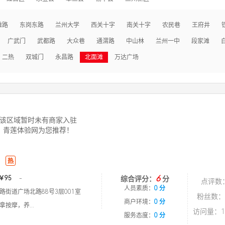
滩路
东岗东路
兰州大学
西关十字
南关十字
农民巷
王府井
广武门
武都路
大众巷
通渭路
中山林
兰州一中
段家滩
二热
双城门
永昌路
北面滩
万达广场
该区域暂时未有商家入驻
青莲体验网为您推荐！
热
6
￥95
-
综合评分：
分
点评数
人员素质：
0 分
路街道广场北路88号3层001室
粉丝数：
商户环境：
0 分
按摩，养...
访问量：1
服务态度：
0 分