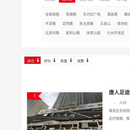
全部商圈
张掖路
东方红广场
酒泉路
雁
平凉路
定西路
民主西路
五泉山
草场街
北滨河路
麦积山路
体育公园
九州开发区
综合
评分
热度
消费
唐人足迹
1
-
人均
城关区东岗西
足疗按摩，推拿