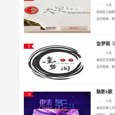
-
人均
西固区公园路
足疗按摩，推拿
金梦阁·S
5
-
人均
城关区甘南路
足疗按摩，推拿
魅影k歌
6
-
人均
城关区雁儿湾