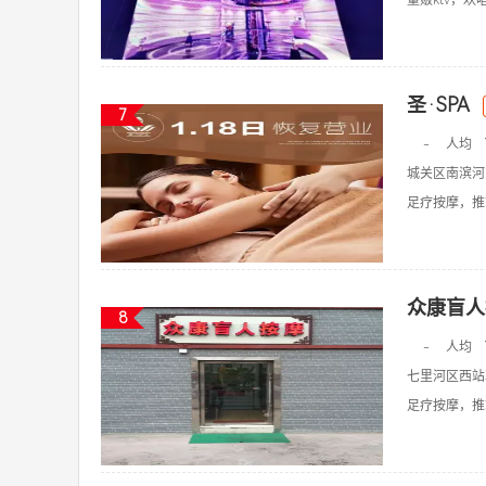
量贩ktv，欢唱k
圣·SPA
7
-
人均
城关区南滨河
足疗按摩，推拿
众康盲人
8
-
人均
七里河区西站
足疗按摩，推拿