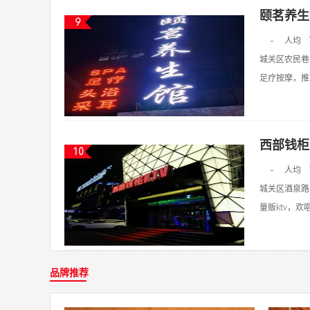
颐茗养生
9
-
人均
城关区农民巷6
足疗按摩，推拿
西部钱柜
10
-
人均
城关区酒泉路
量贩ktv，欢唱k
品牌推荐