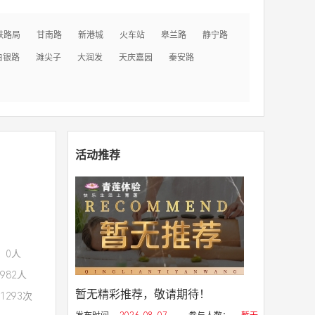
铁路局
甘南路
新港城
火车站
皋兰路
静宁路
白银路
滩尖子
大润发
天庆嘉园
秦安路
活动推荐
：0人
982人
暂无精彩推荐，敬请期待！
1293次