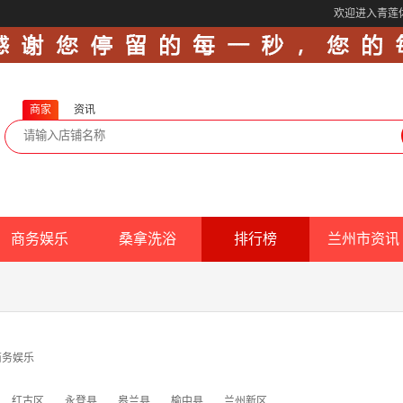
欢迎进入青莲
商家
资讯
商务娱乐
桑拿洗浴
排行榜
兰州市资讯
商务娱乐
红古区
永登县
皋兰县
榆中县
兰州新区