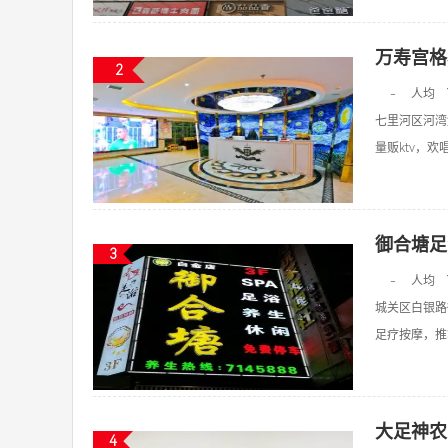
万寿宫格
2
-
人均
七里河区河湾
量贩ktv，欢唱k
御合塘足
3
-
人均
城关区白银路
足疗按摩，推拿
大足神农
4