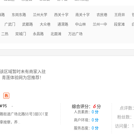
滩路
东岗东路
兰州大学
西关十字
南关十字
农民巷
王府井
广武门
武都路
大众巷
通渭路
中山林
兰州一中
段家滩
二热
双城门
永昌路
北面滩
万达广场
该区域暂时未有商家入驻
青莲体验网为您推荐！
热
6
￥95
-
综合评分：
分
点评数
人员素质：
0 分
路街道广场北路88号3层001室
粉丝数：
商户环境：
0 分
按摩，养...
访问量：1
服务态度：
0 分