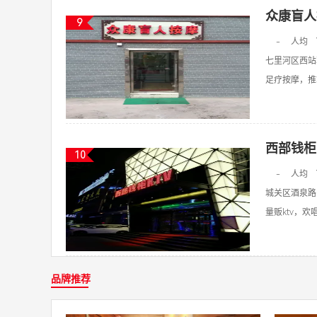
众康盲人
9
-
人均
七里河区西站
足疗按摩，推拿
西部钱柜
10
-
人均
城关区酒泉路
量贩ktv，欢唱k
品牌推荐