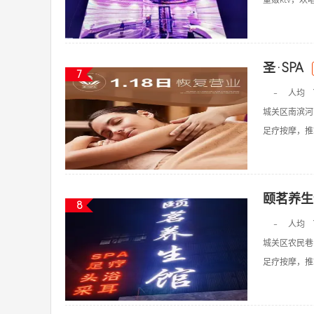
量贩ktv，欢唱k
圣·SPA
7
-
人均
城关区南滨河
足疗按摩，推拿
颐茗养生
8
-
人均
城关区农民巷6
足疗按摩，推拿