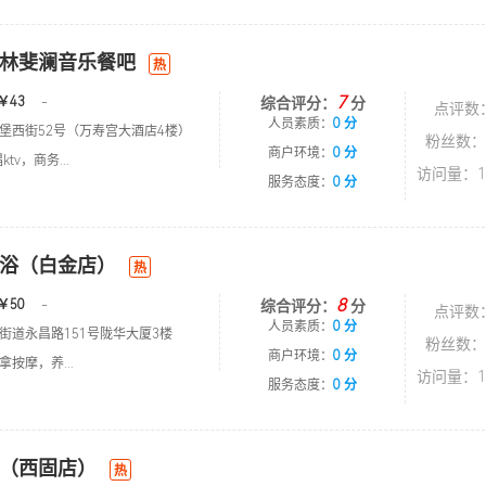
林斐澜音乐餐吧
热
7
￥43
-
综合评分：
分
点评数
人员素质：
0 分
堡西街52号（万寿宫大酒店4楼）
粉丝数：
商户环境：
0 分
tv，商务...
访问量：1
服务态度：
0 分
浴（白金店）
热
8
￥50
-
综合评分：
分
点评数
人员素质：
0 分
街道永昌路151号陇华大厦3楼
粉丝数：
商户环境：
0 分
按摩，养...
访问量：1
服务态度：
0 分
（西固店）
热