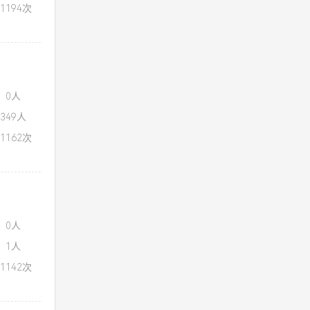
1194次
：0人
349人
1162次
：0人
：1人
1142次