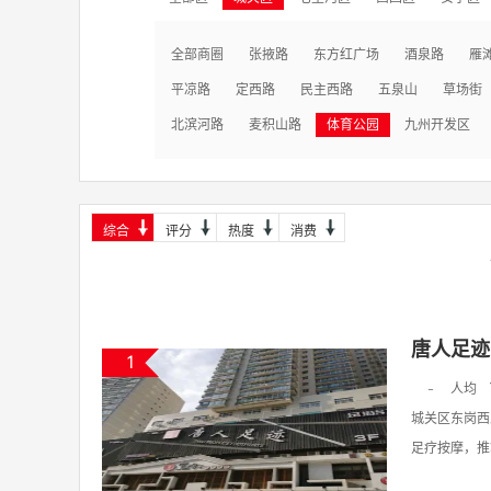
全部商圈
张掖路
东方红广场
酒泉路
雁
平凉路
定西路
民主西路
五泉山
草场街
北滨河路
麦积山路
体育公园
九州开发区
综合
评分
热度
消费
唐人足迹
1
-
人均
城关区东岗西
足疗按摩，推拿