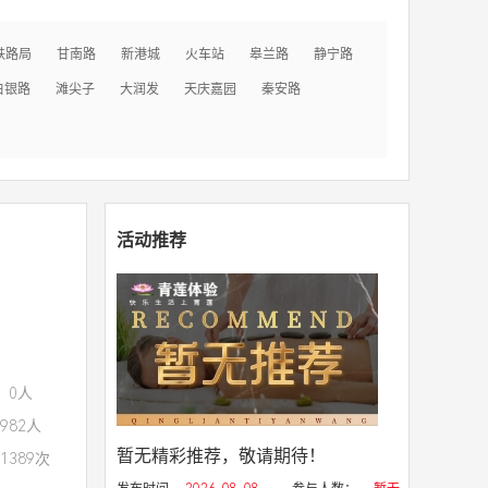
铁路局
甘南路
新港城
火车站
皋兰路
静宁路
白银路
滩尖子
大润发
天庆嘉园
秦安路
活动推荐
：0人
982人
暂无精彩推荐，敬请期待！
1389次