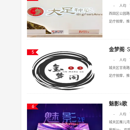
-
人均
西固区公园路
足疗按摩，推拿
金梦阁·S
5
-
人均
城关区甘南路
足疗按摩，推拿
魅影k歌
6
-
人均
城关区雁儿湾