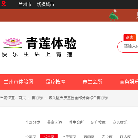
兰州市
切换城市
商家
兰州市体验网
足疗按摩
养生会所
商务娱
当前位置：
首页
-
排行榜
-
城关区天庆嘉园全部分类综合排行榜
全部分类
桑拿洗浴
养生会所
足疗按摩
商务娱乐
全部区
城关区
七里河区
西固区
安宁区
红古区