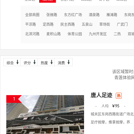
全部商圈
张掖路
东方红广场
酒泉路
雁滩路
东岗
平凉路
定西路
民主西路
五泉山
草场街
广武门
北滨河路
麦积山路
体育公园
九州开发区
二热
双
综合
评分
热度
消费
该区域暂时
青莲体验
唐人足迹
热
1
-
人均
￥95
-
城关区东岗西路街道广场北路
足疗按摩，推拿按摩，养...