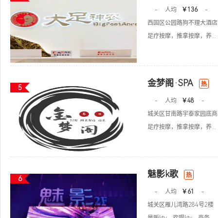
-
人均
￥136
-
西固区公园路狗不理大酒店
足疗按摩，推拿按摩，养...
金梦阁·SPA
热
5
-
人均
￥48
-
城关区甘南路宇泰家园底商
足疗按摩，推拿按摩，养...
魅影k歌
热
6
-
人均
￥61
-
城关区雁儿湾路284号2楼