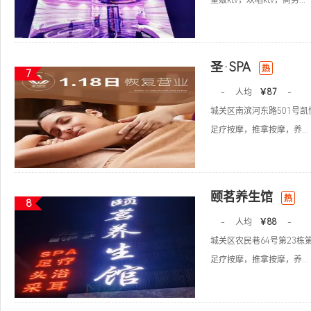
量贩ktv，欢唱ktv，商务...
圣·SPA
热
7
-
人均
￥87
-
城关区南滨河东路501号
足疗按摩，推拿按摩，养...
颐茗养生馆
热
8
-
人均
￥88
-
城关区农民巷64号第23栋
足疗按摩，推拿按摩，养...