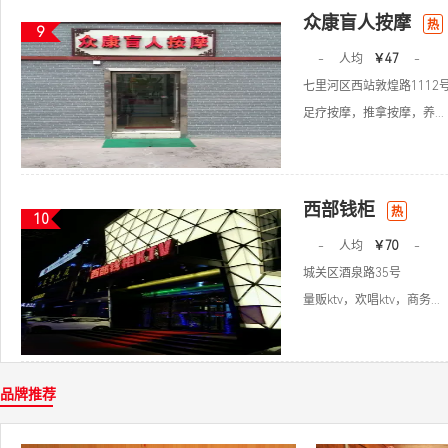
众康盲人按摩
热
9
-
人均
￥47
-
七里河区西站敦煌路1112
足疗按摩，推拿按摩，养...
西部钱柜
热
10
-
人均
￥70
-
城关区酒泉路35号
量贩ktv，欢唱ktv，商务...
品牌推荐