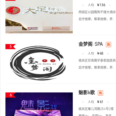
-
人均
￥136
-
西固区公园路狗不理大酒店
足疗按摩，推拿按摩，养...
金梦阁·SPA
热
5
-
人均
￥48
-
城关区甘南路宇泰家园底商
足疗按摩，推拿按摩，养...
魅影k歌
热
6
-
人均
￥61
-
城关区雁儿湾路284号2楼