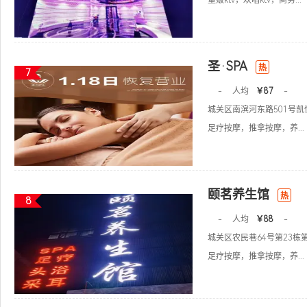
量贩ktv，欢唱ktv，商务...
圣·SPA
热
7
-
人均
￥87
-
城关区南滨河东路501号
足疗按摩，推拿按摩，养...
颐茗养生馆
热
8
-
人均
￥88
-
城关区农民巷64号第23栋
足疗按摩，推拿按摩，养...