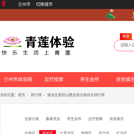
兰州市
切换城市
商家
兰州市体验网
足疗按摩
养生会所
商务娱
当前位置：
首页
-
排行榜
-
城关区麦积山路全部分类综合排行榜
全部分类
桑拿洗浴
养生会所
足疗按摩
商务娱乐
全部区
城关区
七里河区
西固区
安宁区
红古区