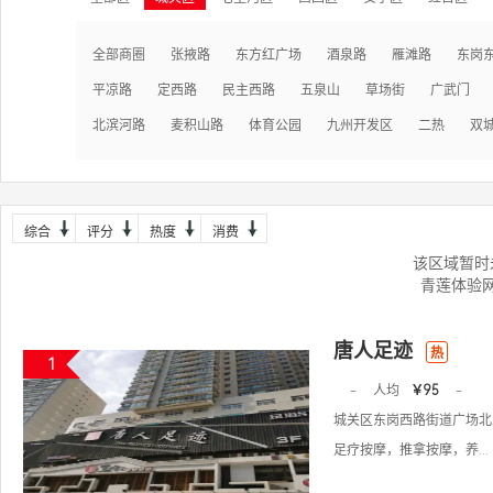
全部商圈
张掖路
东方红广场
酒泉路
雁滩路
东岗
平凉路
定西路
民主西路
五泉山
草场街
广武门
北滨河路
麦积山路
体育公园
九州开发区
二热
双
综合
评分
热度
消费
该区域暂时
青莲体验
唐人足迹
热
1
-
人均
￥95
-
城关区东岗西路街道广场北路
足疗按摩，推拿按摩，养...