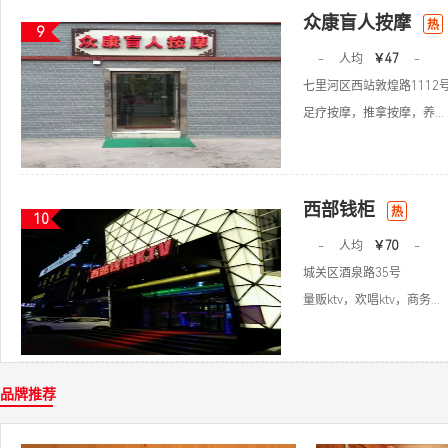
众康盲人按摩
热
9
-
人均
￥47
-
七里河区西站敦煌路1112
足疗按摩，推拿按摩，养...
西部钱柜
热
10
-
人均
￥70
-
城关区酒泉路35号
量贩ktv，欢唱ktv，商务...
品牌推荐