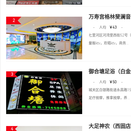
万寿宫格林斐澜音
2
-
人均
￥43
-
七里河区河湾堡西街52号
量贩ktv，欢唱ktv，商务...
御合塘足浴（白金
3
-
人均
￥50
-
城关区白银路街道永昌路15
足疗按摩，推拿按摩，养...
大足神农（西固店
4