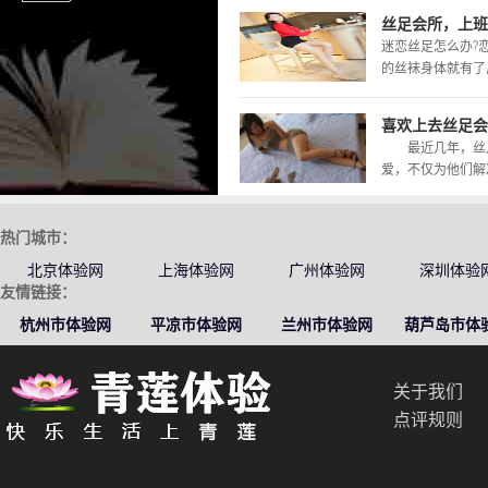
丝足会所，上班
迷恋丝足怎么办?
的丝袜身体就有了反
喜欢上去丝足会
最近几年，丝足
爱，不仅为他们解决
热门城市：
北京体验网
上海体验网
广州体验网
深圳体验
友情链接：
杭州市体验网
平凉市体验网
兰州市体验网
葫芦岛市体
关于我们
点评规则