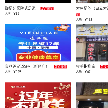
御足苑影院式足道
大唐足韵（白云大
足疗按摩
人均
￥92
摩
人均
￥152
壹品莲足道SPA（新区店）
金手指推拿
足疗按摩
足疗
人均
￥149
人均
￥67