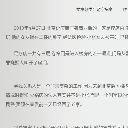
文章分类：足疗按摩
|
作
2010年4月27日,北京延庆康庄镇商业街的一家足疗店
层,他的女友躺在二楼的卧室,经法医检验,小张女友被害时,已
足疗店一共有三层,卷帘门是进入楼房的唯一通道,门是从
罪嫌疑人叫开了房门。
寻找关系人是一个非常复杂的工作,因为来到北京后,小张
情况时得知,火锅店的法人其实并不是小张,而是一个叫窦硕的
民警,窦硕在案发前一天已经回了老家。
别看被害人小张又开足疗店,又开火锅店,他的岁数并不大