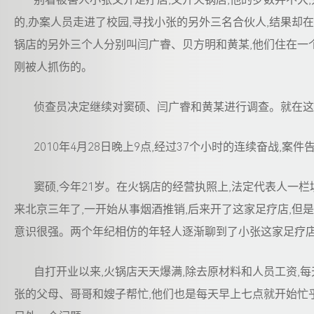
的,办案人员走进了校园,寻找小张的另外三名合伙人,结果却
锅店的另外三个人分别叫闫广睿、贝方明和黄某,他们住在一个
刚被人抓伤的。
侦查员决定继续对窦硕、闫广睿和黄某进行调查。就在这个
2010年4月28日晚上9点,经过37个小时的连续奋战,案件
窦硕,今年21岁。在火锅店的经营执照上,法定代表人一栏
来北京三年了,一开始从事烟酒推销,后来开了这家足疗店,但是
意识很强。两个年纪相仿的年轻人逐渐聊到了小张这家足疗店
自打开业以来,火锅店天天爆满,除去原材料和人员工资,
张的父母、哥哥和嫂子帮忙,他们也是每天早上七点就开始忙乎