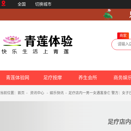
全国
切换城市
商家
青莲体验网
足疗按摩
养生会所
商务娱
当前位置：
首页
-
资讯中心
-
娱乐快讯
-
足疗店内一男一女遇害身亡 警方：女子
足疗店内