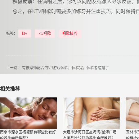
积极反馈
：在演唱之后，你可以向朋友或家人寻求反馈。
总之，在KTV唱歌时需要多加练习并注重技巧，同时保持自
标签：
ktv
ktv唱歌
唱歌技巧
上一篇：
有按摩师配合的VR游戏体验，体验完，体验者尴尬了
相关推荐
南京市溧水区柘塘镇有哪些比较好
大连市沙河口区星海湾/星海广场
玉林市
的养生会所推荐？
有哪些比较好的养生会所推荐？
的足疗