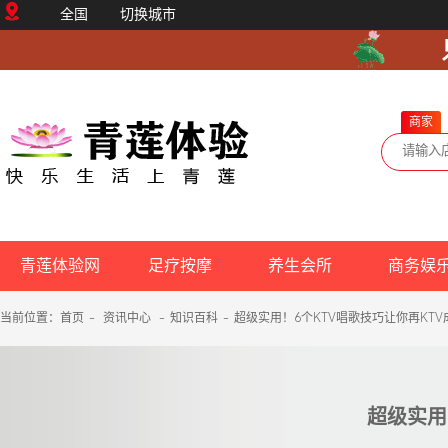
全国
切换城市
商家
青莲体验网
足疗按摩
养生会所
商务娱
当前位置：
首页
-
资讯中心
-
知识百科
-
超级实用！6个KTV唱歌技巧让你再KT
超级实用