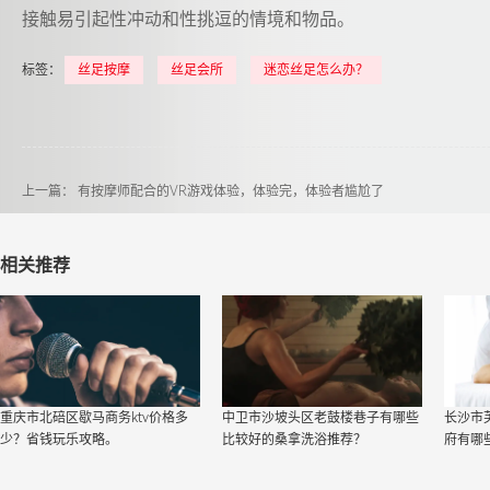
接触易引起性冲动和性挑逗的情境和物品。
标签：
丝足按摩
丝足会所
迷恋丝足怎么办？
上一篇：
有按摩师配合的VR游戏体验，体验完，体验者尴尬了
相关推荐
重庆市北碚区歇马商务ktv价格多
中卫市沙坡头区老鼓楼巷子有哪些
长沙市
少？省钱玩乐攻略。
比较好的桑拿洗浴推荐？
府有哪