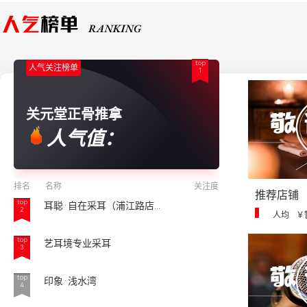
top
人气关注榜单
1
关元堂正骨推拿
人气值：
排名
名称
关注度
推荐店铺
top
耳聪·自在采耳（浦江路店...
2
人均
￥
top
艺耳境专业采耳
3
top
印象·浅水湾
4