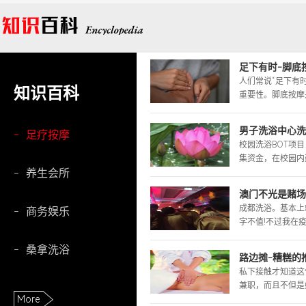
足下有时-脚底
人们常说“足下有
知识百科
重要性。脚底按摩是
男子洗浴中心洗
-
足疗按摩
校园洗浴BOT项
集资金，在校园内建
-
养生会所
澳门不光是赌场
成都洗浴。基本上
-
商务娱乐
字不值!不过我在疫
-
桑拿洗浴
路边摊-糟糕的推
私下接触才知道这
兼职，而且不但是她
More