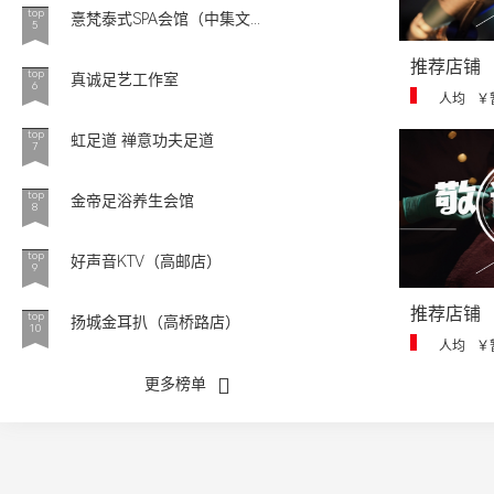
top
憙梵泰式SPA会馆（中集文...
5
推荐店铺
top
真诚足艺工作室
6
人均
￥
top
虹足道 禅意功夫足道
7
top
金帝足浴养生会馆
8
top
好声音KTV（高邮店）
9
推荐店铺
top
扬城金耳扒（高桥路店）
10
人均
￥
更多榜单