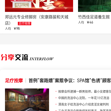
郑远元专业修脚房（安康路骏和天城
竹西佳足道養生館
店）
人均
￥46
足疗按摩
人均
￥98
足疗按摩
|
首例“套路嫖”案惹争议：SPA馆“色诱”顾客
•
按摩会所逮捕一群男技师，最小女嫖客仅
•
中国的洗浴中心沈阳，一年花18亿洗浴
•
渭南女子给洗浴中心介绍卖淫女被判刑