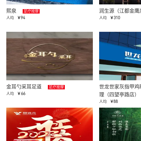
熙泉
润生源（江都金鹰
足疗按摩
人均
￥94
人均
￥310
金耳勺采耳足道
世龙世家灰指甲鸡
足疗按摩
人均
￥66
理（四望亭路店）
人均
￥88