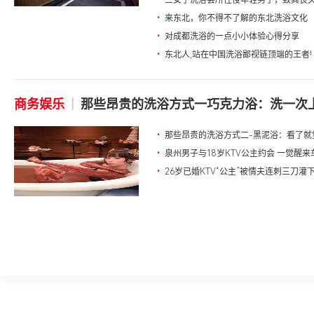
•
三女子洗浴会所性侵年轻男子，致其丧
•
来东北，你不得不了解的东北洗浴文化
•
对成都洗浴的一点小小体验心得分享
•
东北人,站在中国洗浴鄙视链顶端的王者!
商务娱乐
|
那些昂贵的洗浴方式一巧克力浴：洗一次上万
•
那些昂贵的洗浴方式二-黑泥浴：看了就觉
•
泉州男子与18岁KTV公主约会 一觉醒
•
26岁已婚KTV“公主”被情夫连刺三刀灌