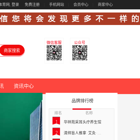
体育网,
登录
免费注册
手机网站
会员中心
商家中心
微信客服
公众号
讯
资讯中心
品牌排行榜
排名
名称
1
华祥苑采耳头疗养生馆
2
清帅盲人推拿·艾灸·正脊