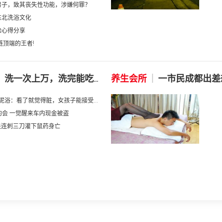
男子，致其丧失性功能，涉嫌何罪？
东北洗浴文化
验心得分享
链顶端的王者!
洗一次上万，洗完能吃...
养生会所
|
一市民成都出差
泥浴：看了就觉得脏，女孩子能接受...
约会 一觉醒来车内现金被盗
情夫连刺三刀灌下鼠药身亡