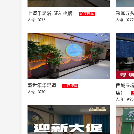
上道乐足浴·SPA·棋牌
采耳匠
足疗按摩
人均
￥75
人均
￥72
盛世年华足道
西域寻境
足疗按摩
人均
￥70
店）
人均
￥98