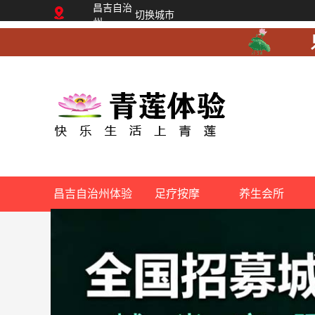
昌吉自治
切换城市
州
昌吉自治州体验
足疗按摩
养生会所
网