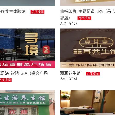
头疗养生体验馆
仙指印象·主题足道·SPA（昌
足疗按摩
都店）
足疗按摩
人均
￥157
足浴·影院·SPA（婚恋广场
囍耳养生馆
足疗按摩
人均
￥161
足疗按摩