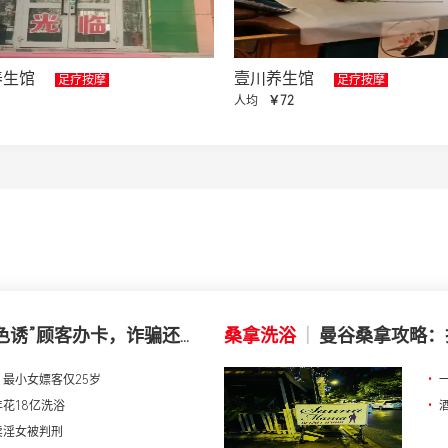
养生馆
壹川养生馆
足疗按摩
足疗按摩
人均
￥72
色诱”顾客办卡，诈骗还...
桑拿洗浴
|
曼谷桑拿攻略：
最小女嫖客仅25岁
•
花18亿洗浴
•
卖淫女被判刑