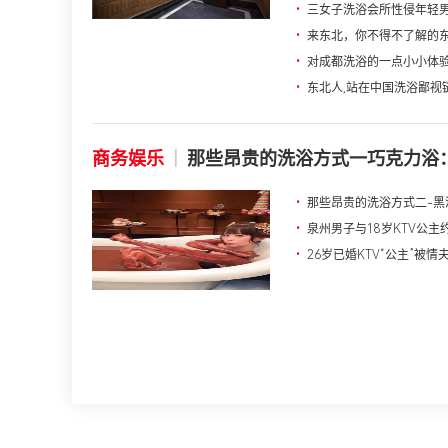
•
三女子洗浴会所性侵年轻
•
来东北，你不得不了解的
•
对成都洗浴的一点小小体
•
东北人,站在中国洗浴鄙视
商务娱乐
|
那些昂贵的洗浴方式一巧克力浴：
•
那些昂贵的洗浴方式二-黑
•
泉州男子与18岁KTV公主
•
26岁已婚KTV“公主”被