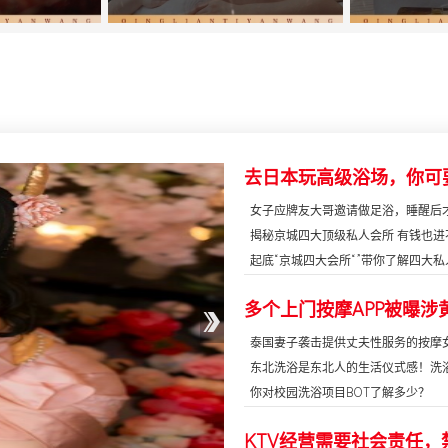
女子应牌友大哥邀请做足浴，睡醒后才知
揭秘京城四大顶级私人会所 有钱也进
起底“京城四大会所“”带你了解四大私人
泰国妻子袭击提供丈夫性服务的按摩女后
东北洗浴是东北人的生活仪式感！洗浴爱
你对校园洗浴项目BOT了解多少？