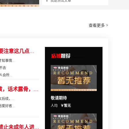
用户诚信公约
商户点评留言诚信管理办法
侵权投诉须知
点评留言规则--总则
查看更多 >
点评留言规则--细则
我是测试文章
去日本玩高级浴场，你可要注意这几点，经验...
事情...
不去
会所...
多个上门按摩APP被曝涉黄，话术露骨，只要...
敬请期待
续，...
人均
￥暂无
好者...
KTV经营需要社会责任，禁止未成年人进入KTV...