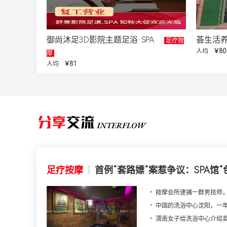
御尚沐足3D影院主题足浴·SPA
荟生活
足疗按
人均
￥80
摩
人均
￥81
足疗按摩
|
首例“套路嫖”案惹争议：SPA馆“
•
按摩会所逮捕一群男技师，
•
中国的洗浴中心沈阳，一年
•
渭南女子给洗浴中心介绍