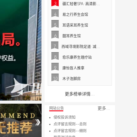
3
疆汇轻奢SPA·高清影院足道
4
易之行养生会馆
5
耳语采耳养生馆
6
囍耳养生馆
7
西域寻境影院足道·减压SPA（中山广场店）
8
愈乐康养生理疗站
9
康怡盲人推拿
10
木子泡脚房
更多榜单详情…
更多…
网站公告
青莲体验网知识产权声明
青莲体验网隐私政策
青莲体验网用户服务协议