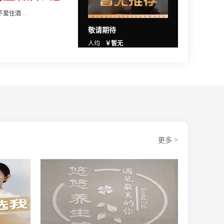
住酒...
敬请期待
人均
￥暂无
更多 >