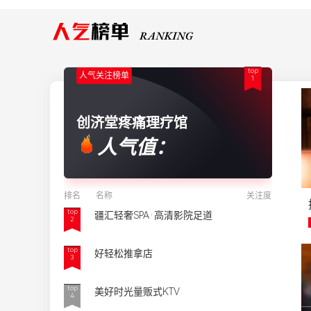
top
人气关注榜单
1
创济堂疼痛理疗馆
人气值：
排名
名称
关注度
top
疆汇轻奢SPA·高清影院足道
2
top
好轻松推拿店
3
top
美好时光量贩式KTV
4