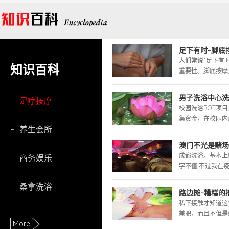
足下有时-脚底
人们常说“足下有
知识百科
重要性。脚底按摩是
男子洗浴中心洗
-
足疗按摩
校园洗浴BOT项
集资金，在校园内建
-
养生会所
澳门不光是赌场
成都洗浴。基本上
-
商务娱乐
字不值!不过我在疫
-
桑拿洗浴
路边摊-糟糕的推
私下接触才知道这
兼职，而且不但是她
More