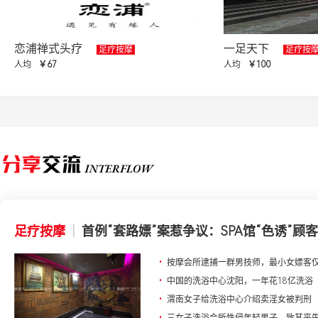
恋浦禅式头疗
一足天下
足疗按摩
足疗按
人均
￥67
人均
￥100
足疗按摩
|
首例“套路嫖”案惹争议：SPA馆“色诱”顾客
•
按摩会所逮捕一群男技师，最小女嫖客仅
•
中国的洗浴中心沈阳，一年花18亿洗浴
•
渭南女子给洗浴中心介绍卖淫女被判刑