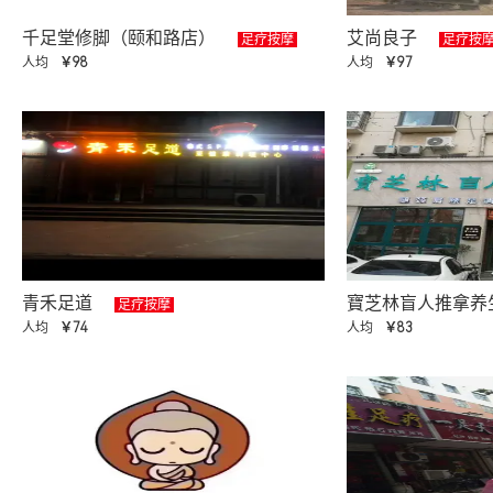
千足堂修脚（颐和路店）
艾尚良子
足疗按摩
足疗按
人均
￥98
人均
￥97
青禾足道
寶芝林盲人推拿养
足疗按摩
人均
￥74
人均
￥83