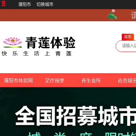
濮阳市
切换城市
商家
濮阳市体验网
足疗按摩
养生会所
商务娱