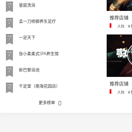
top
皇庭洗浴
5
推荐店铺
top
孟一刀修脚养生足疗
6
人均
￥
top
一足天下
7
top
张小柔柔式SPA养生馆
8
top
新巴黎浴池
9
推荐店铺
top
千足堂（南海花园店）
10
人均
￥
更多榜单