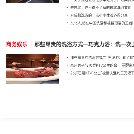
•
三女子洗浴会所性侵年轻男子，致其丧
•
来东北，你不得不了解的东北洗浴文化
•
对成都洗浴的一点小小体验心得分享
•
东北人,站在中国洗浴鄙视链顶端的王者!
商务娱乐
|
那些昂贵的洗浴方式一巧克力浴：洗一次上万
•
那些昂贵的洗浴方式二-黑泥浴：看了就觉
•
泉州男子与18岁KTV公主约会 一觉醒
•
26岁已婚KTV“公主”被情夫连刺三刀灌