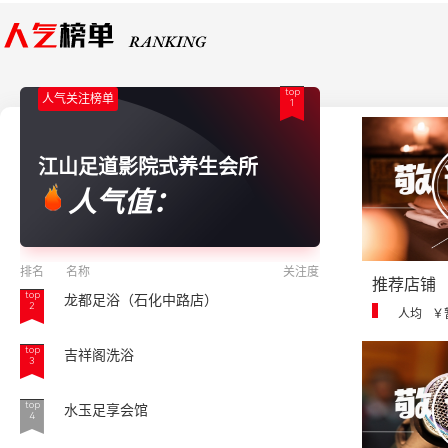
top
人气关注榜单
1
江山足道影院式养生会所
人气值：
排名
名称
关注度
推荐店铺
top
龙都足浴（石化中路店）
2
人均
￥
top
吉祥阁洗浴
3
top
水玉足享会馆
4