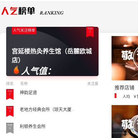
top
人气关注榜单
1
宫延楼热灸养生馆（岳麓欧城
店）
人气值：
排名
名称
关注度
推荐店铺
top
神韵足道
2
人均
￥
top
老地方经典会所（琼天大厦...
3
top
利顿养生会所
4