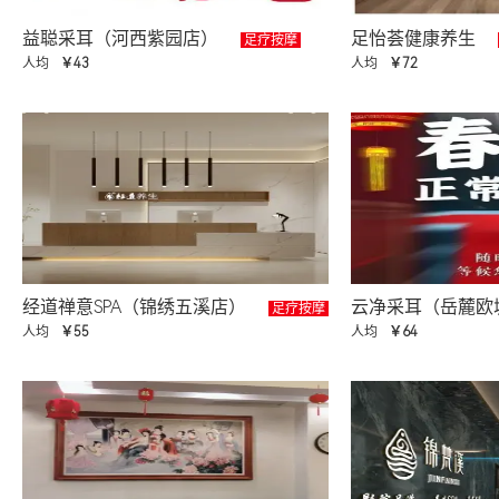
益聪采耳（河西紫园店）
足怡荟健康养生
足疗按摩
人均
￥43
人均
￥72
经道禅意SPA（锦绣五溪店）
云净采耳（岳麓欧
足疗按摩
人均
￥55
人均
￥64