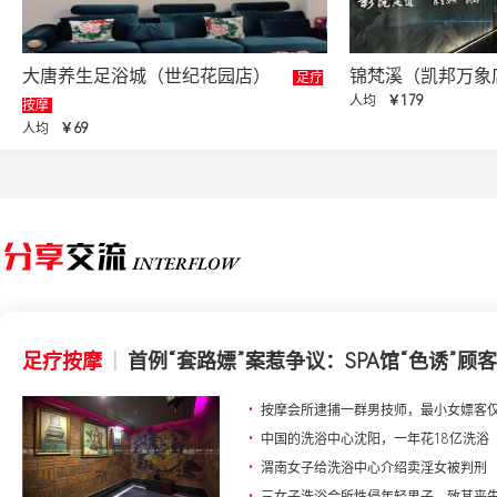
大唐养生足浴城（世纪花园店）
锦梵溪（凯邦万象
足疗
人均
￥179
按摩
人均
￥69
足疗按摩
|
首例“套路嫖”案惹争议：SPA馆“色诱”顾客
•
按摩会所逮捕一群男技师，最小女嫖客仅
•
中国的洗浴中心沈阳，一年花18亿洗浴
•
渭南女子给洗浴中心介绍卖淫女被判刑