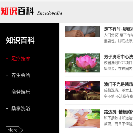
足下有时-脚底
人们常说“足下有
知识百科
重要性。脚底按摩是
男子洗浴中心洗
-
足疗按摩
校园洗浴BOT项
集资金，在校园内建
-
养生会所
澳门不光是赌场
成都洗浴。基本上
-
商务娱乐
字不值!不过我在疫
-
桑拿洗浴
路边摊-糟糕的推
私下接触才知道这
兼职，而且不但是她
More