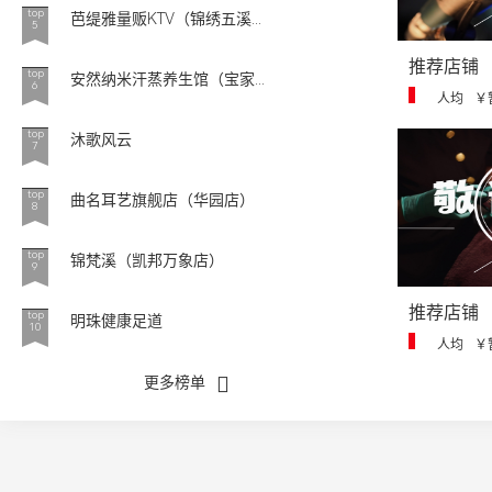
top
芭缇雅量贩KTV（锦绣五溪...
5
推荐店铺
top
安然纳米汗蒸养生馆（宝家...
6
人均
￥
top
沐歌风云
7
top
曲名耳艺旗舰店（华园店）
8
top
锦梵溪（凯邦万象店）
9
推荐店铺
top
明珠健康足道
10
人均
￥
更多榜单