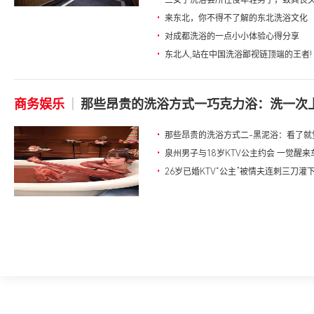
•
三女子洗浴会所性侵年轻男子，致其丧
•
来东北，你不得不了解的东北洗浴文化
•
对成都洗浴的一点小小体验心得分享
•
东北人,站在中国洗浴鄙视链顶端的王者!
商务娱乐
|
那些昂贵的洗浴方式一巧克力浴：洗一次上万
•
那些昂贵的洗浴方式二-黑泥浴：看了就觉
•
泉州男子与18岁KTV公主约会 一觉醒
•
26岁已婚KTV“公主”被情夫连刺三刀灌