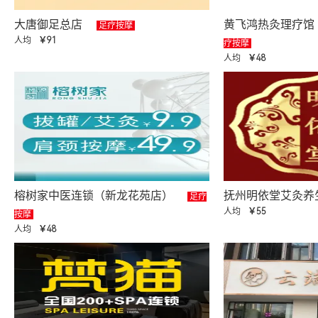
大唐御足总店
黄飞鸿热灸理疗馆
足疗按摩
人均
￥91
疗按摩
人均
￥48
榕树家中医连锁（新龙花苑店）
抚州明依堂艾灸养
足疗
人均
￥55
按摩
人均
￥48