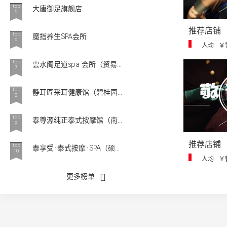
top
大唐御足旗舰店
5
推荐店铺
top
魔指养生SPA会所
6
人均
￥
top
雲水阁足道spa 会所（贸易...
7
top
静耳匠采耳健康馆（碧桂园...
8
top
泰尊源纯正泰式按摩馆（南...
9
推荐店铺
top
泰享受·泰式按摩·SPA（硕...
10
人均
￥
更多榜单