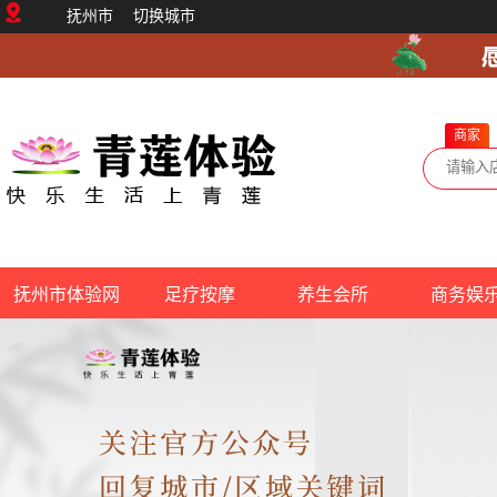
抚州市
切换城市
商家
抚州市体验网
足疗按摩
养生会所
商务娱