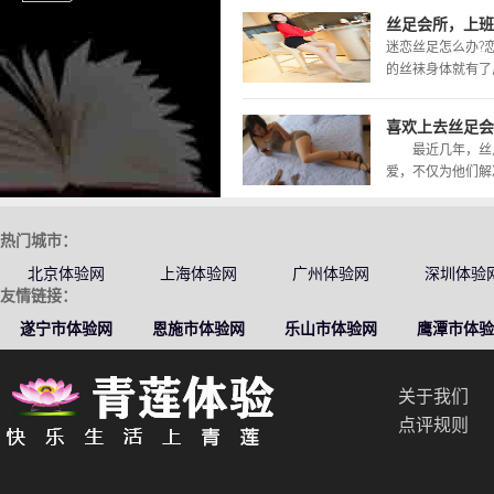
丝足会所，上班
迷恋丝足怎么办?
的丝袜身体就有了反
喜欢上去丝足会
最近几年，丝足
爱，不仅为他们解决
热门城市：
北京体验网
上海体验网
广州体验网
深圳体验
友情链接：
遂宁市体验网
恩施市体验网
乐山市体验网
鹰潭市体验
关于我们
点评规则