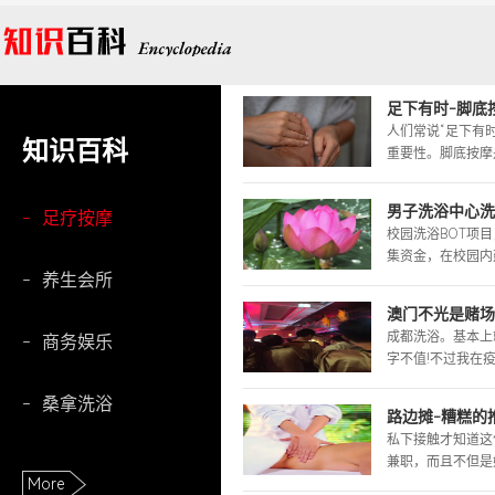
足下有时-脚底
人们常说“足下有
知识百科
重要性。脚底按摩是
男子洗浴中心洗
-
足疗按摩
校园洗浴BOT项
集资金，在校园内建
-
养生会所
澳门不光是赌场
成都洗浴。基本上
-
商务娱乐
字不值!不过我在疫
-
桑拿洗浴
路边摊-糟糕的推
私下接触才知道这
兼职，而且不但是她
More