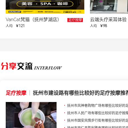
VanCat梵猫（抚州梦湖店）
云端头疗采耳体验
足疗按摩
人均
￥121
人均
￥98
足疗按摩
|
抚州市建设路有哪些比较好的足疗按摩推
•
抚州市风神巷购物广场有哪些比较好的
•
抚州市人民广场有哪些比较好的足疗按
•
抚州市国安风情步行街有哪些比较好的