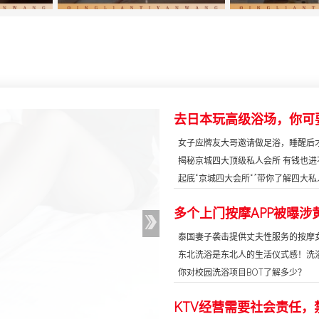
女子应牌友大哥邀请做足浴，睡醒后才知
揭秘京城四大顶级私人会所 有钱也进
起底“京城四大会所“”带你了解四大私人
泰国妻子袭击提供丈夫性服务的按摩女后
东北洗浴是东北人的生活仪式感！洗浴爱
你对校园洗浴项目BOT了解多少？