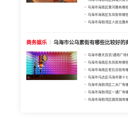
•
乌海市海勃湾区狮城大街
•
乌海市海南区黄河路有哪
•
乌海市海南区东风街有哪
•
乌海市海勃湾区人民北路
商务娱乐
|
乌海市公乌素街有哪些比较好的商
•
乌海市春天百货/通用广场有
•
乌海市海南区东风街有哪些
•
乌海市海南区老石旦街有哪
•
乌海市乌达区乌海市第十七
•
乌海市海勃湾区二水厂有哪
•
乌海市海勃湾区一通厂有哪
•
乌海市海勃湾区国贸城有哪