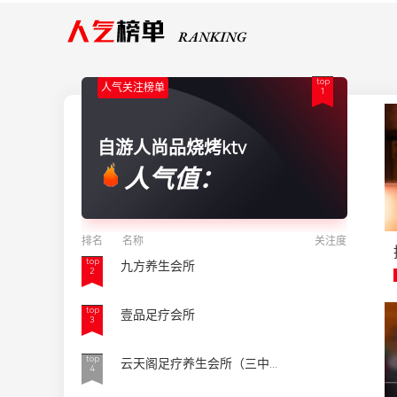
top
人气关注榜单
1
自游人尚品烧烤ktv
人气值：
排名
名称
关注度
top
九方养生会所
2
top
壹品足疗会所
3
top
云天阁足疗养生会所（三中...
4