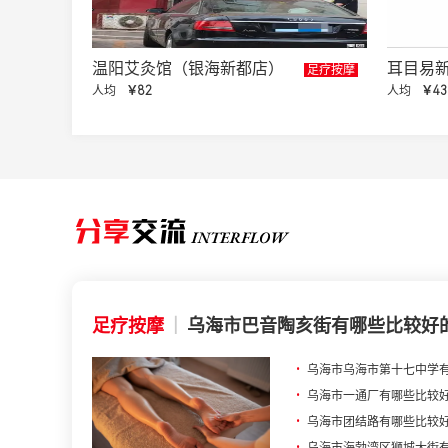
温阳艾灸馆（银海新都店）
耳目易
足疗按摩
人均
￥82
人均
￥43
足疗按摩
|
乌海市巴音陶亥街有哪些比较好
•
乌海市乌海市第十七中学
•
乌海市一通厂有哪些比较
•
乌海市团结路有哪些比较