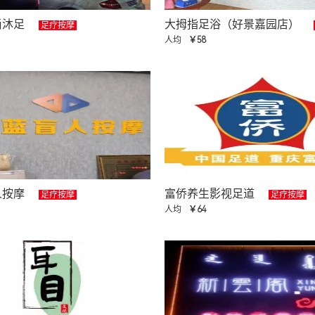
尚沐足
大拇指足浴（好景嘉园店）
足疗按摩
人均
￥58
人按摩
富侨养生影视足道
足疗按摩
足疗按摩
人均
￥64