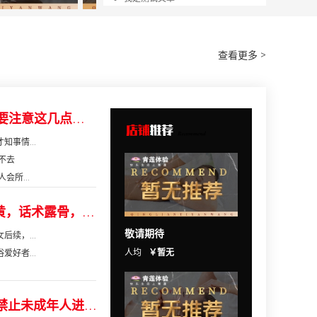
商户点评留言诚信管理办法
侵权投诉须知
点评留言规则--总则
查看更多 >
点评留言规则--细则
我是测试文章
去日本玩高级浴场，你可要注意这几点，经验...
事情...
不去
会所...
多个上门按摩APP被曝涉黄，话术露骨，只要...
敬请期待
续，...
人均
￥暂无
好者...
KTV经营需要社会责任，禁止未成年人进入KTV...