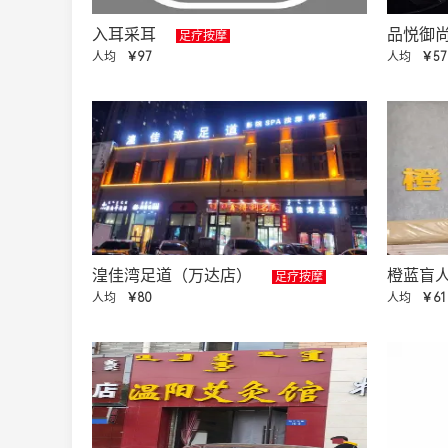
入耳采耳
品悦御
足疗按摩
人均
￥97
人均
￥57
湟佳湾足道（万达店）
橙蓝盲
足疗按摩
人均
￥80
人均
￥61