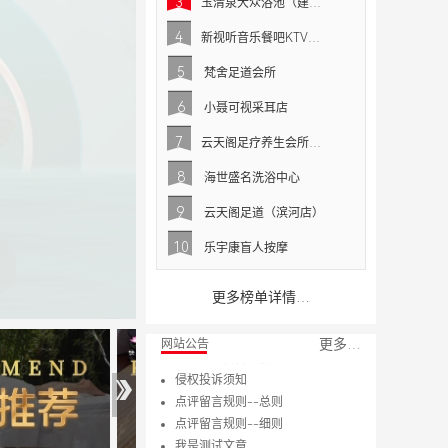
3
玉清泉大众浴池（建设北路店）
4
新视听音乐餐吧KTV（万达广场乌海店）
5
梵舍足道会所
6
小聂可视采耳店
7
云天阁足疗养生会所（三中店）
8
海世盛名洗浴中心
9
云天阁足道（滨河店）
10
乐宇康盲人按摩
更多榜单详情…
更多…
网站公告
青莲体验网知识产权声明
青莲体验网隐私政策
青莲体验网用户服务协议
用户诚信公约