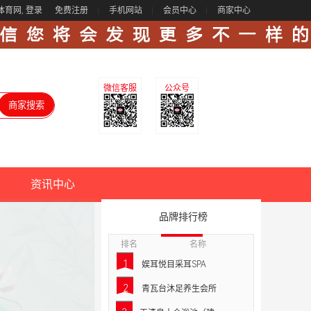
体育网,
登录
免费注册
手机网站
会员中心
商家中心
微信客服
公众号
资讯中心
品牌排行榜
排名
名称
1
娱耳悦目采耳SPA
2
青瓦台沐足养生会所