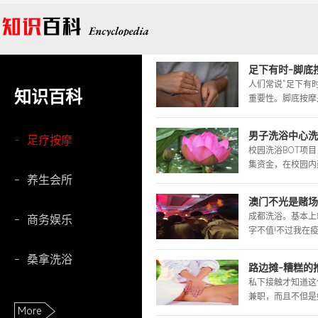
足下有时-脚底
人们常说“足下有
知识百科
重要性。脚底按摩是
男子洗浴中心洗
-
足疗按摩
校园洗浴BOT项
集资金，在校园内建
-
养生会所
澳门不光是赌场
成都洗浴。基本上
-
商务娱乐
字不值!不过我在疫
-
桑拿洗浴
路边摊-糟糕的推
私下接触才知道这
兼职，而且不但是她
More