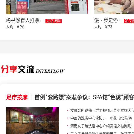
杨书然盲人推拿
漫•步足浴
足疗按摩
足疗
人均
￥96
人均
￥73
足疗按摩
|
首例“套路嫖”案惹争议：SPA馆“色诱”顾客
•
按摩会所逮捕一群男技师，最小女嫖客仅
•
中国的洗浴中心沈阳，一年花18亿洗浴
•
渭南女子给洗浴中心介绍卖淫女被判刑