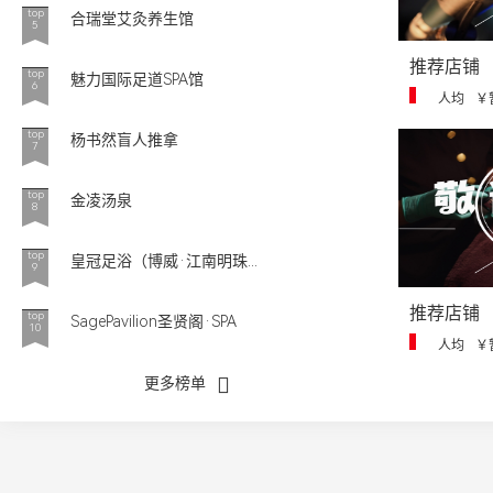
top
合瑞堂艾灸养生馆
5
推荐店铺
top
魅力国际足道SPA馆
6
人均
￥
top
杨书然盲人推拿
7
top
金凌汤泉
8
top
皇冠足浴（博威·江南明珠...
9
推荐店铺
top
SagePavilion圣贤阁·SPA
10
人均
￥
更多榜单