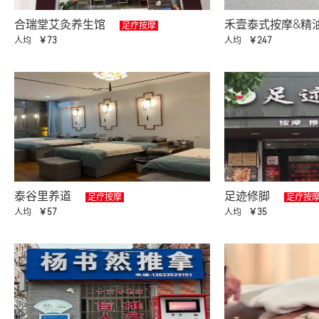
合瑞堂艾灸养生馆
禾壹泰式按摩&精油
足疗按摩
人均
￥73
人均
￥247
泰谷里养道
足迹修脚
足疗按摩
足疗按
人均
￥57
人均
￥35