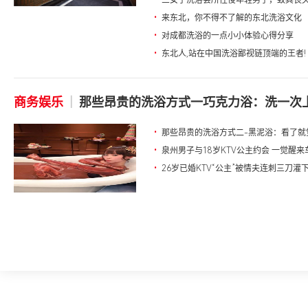
•
三女子洗浴会所性侵年轻男子，致其丧
•
来东北，你不得不了解的东北洗浴文化
•
对成都洗浴的一点小小体验心得分享
•
东北人,站在中国洗浴鄙视链顶端的王者!
商务娱乐
|
那些昂贵的洗浴方式一巧克力浴：洗一次上万
•
那些昂贵的洗浴方式二-黑泥浴：看了就觉
•
泉州男子与18岁KTV公主约会 一觉醒
•
26岁已婚KTV“公主”被情夫连刺三刀灌