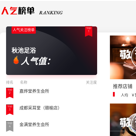
top
人气关注榜单
1
秋池足浴
人气值：
排名
名称
关注度
推荐店铺
top
嘉烨堂养生会所
2
人均
￥
top
成都采耳堂（赣榆店）
3
top
金满堂养生会所
4