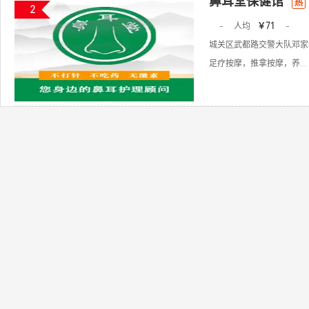
鼻耳堂保健馆
热
2
-
人均
￥71
-
城关区武都路交警大队邓家
足疗按摩，推拿按摩，养...