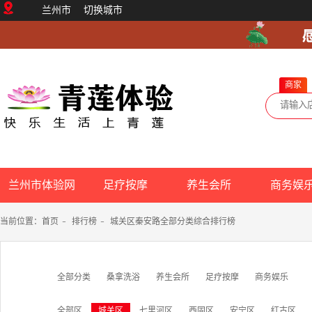
兰州市
切换城市
商家
兰州市体验网
足疗按摩
养生会所
商务娱
当前位置：
首页
-
排行榜
-
城关区秦安路全部分类综合排行榜
全部分类
桑拿洗浴
养生会所
足疗按摩
商务娱乐
全部区
城关区
七里河区
西固区
安宁区
红古区