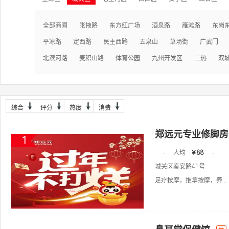
全部商圈
张掖路
东方红广场
酒泉路
雁滩路
东岗
平凉路
定西路
民主西路
五泉山
草场街
广武门
北滨河路
麦积山路
体育公园
九州开发区
二热
双
综合
评分
热度
消费
郑远元专业修脚房
1
-
人均
￥88
-
城关区秦安路41号
足疗按摩，推拿按摩，养...