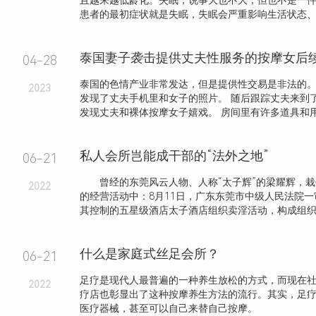
且越来越低龄化。失眠，说事大也不大，但也不是一
患者的最初症状就是失眠，失眠会严重影响生活状态、工作
04-28
泰国的色情产业非常发达，但是提供性交易是非法的。
2023
发现了丈夫手机里和女子的照片。 随后跟踪丈夫来到
发现丈夫和裸体按摩女子嬉戏。 房间里有许多道具和用过
私人会所岂能成干部的“法外之地”
06-21
曾经的东莞风云人物、人称“太子辉”的梁耀辉，栽
2022
的经营活动中：8月11日，广东东莞市中级人民法院
其控制的五星级酒店太子酒店组织卖淫活动，构成组织卖淫
什么是家庭式丝足会所？
06-21
足疗是现代人最普遍的一种养生放松的方式，而现在
2022
疗店也彰显出了这种按摩养生方法的流行。其实，足
医疗器械，甚至可以自己来替自己按摩。