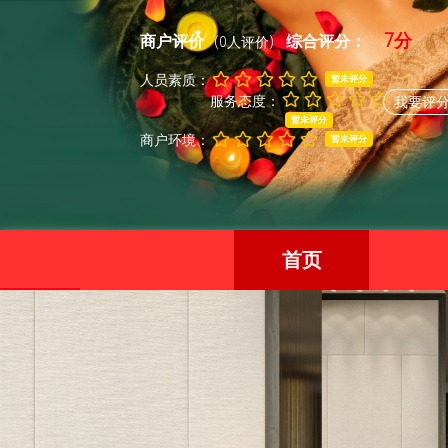
7分
商户评价
综合评分：
(0人评价)
人员素质：
暂未评分
服务态度：
我要评
暂未评分
商户环境：
暂未评分
首页