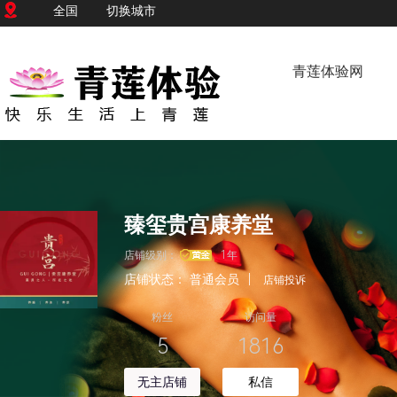
全国
切换城市
青莲体验网
臻玺贵宫康养堂
店铺级别：
1年
店铺状态：
普通会员
|
店铺投诉
粉丝
访问量
5
1816
无主店铺
私信