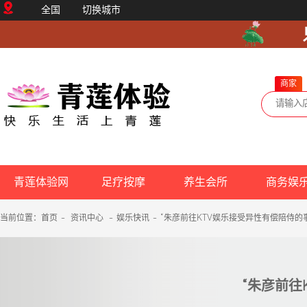
全国
切换城市
商家
青莲体验网
足疗按摩
养生会所
商务娱
当前位置：
首页
-
资讯中心
-
娱乐快讯
-
“朱彦前往KTV娱乐接受异性有偿陪侍的
“朱彦前往