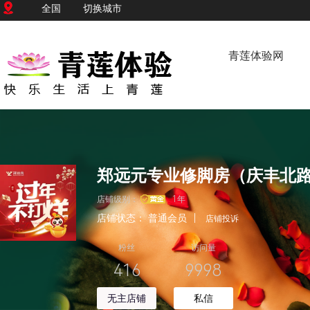
全国
切换城市
青莲体验网
郑远元专业修脚房（庆丰北
店铺级别：
1年
店铺状态：
普通会员
|
店铺投诉
粉丝
访问量
416
9998
无主店铺
私信