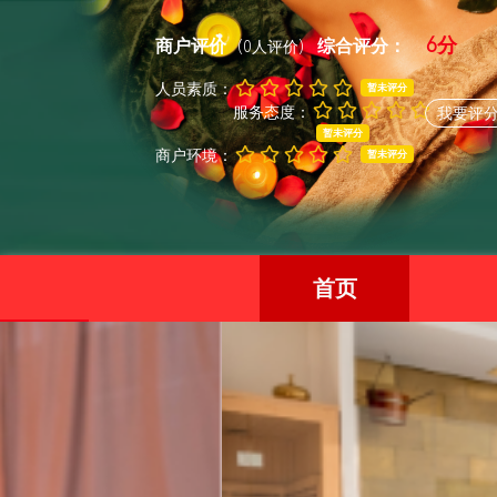
6分
商户评价
综合评分：
(0人评价)
人员素质：
暂未评分
服务态度：
我要评
暂未评分
商户环境：
暂未评分
首页