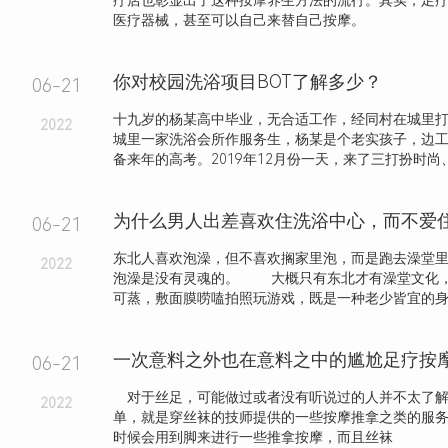
疗店也彰显出了这种按摩养生方法的流行。其实，足
医疗器械，甚至可以自己来替自己按摩。
你对校园洗浴项目BOT了解多少？
06-21
十九岁的杨某高中毕业，无合适工作，经同村在城里
2022
城里一家洗浴会所作服务生，杨某是个老实孩子，边
备来年的高考。2019年12月份一天，来了三打扮时尚、长
06-21
东北人喜欢泡澡，但不喜欢搁家里泡，而是跑去澡堂
2022
泡澡是没有灵魂的。 大概只有东北才有澡堂文化
可蒸，敷面膜唠嗑拍照玩游戏，既是一种老少皆宜的身心.
一次意料之外也在意料之中的尴尬足疗按
06-21
对于丝足，可能做过或者没有听说过的人并不太了解
2022
单，就是穿丝袜的技师提供的一些按摩推拿之类的服
时候会用到脚来进行一些推拿按摩，而且丝袜