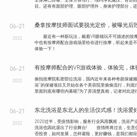
全身淋巴排毒、全身芳香理疗、颅内净化减压、背部
目。还有有面部护理、眼部护理外，身体护理部分，还细
桑拿按摩技师面试要脱光定价，被曝光后
06-21
最近有一种新玩法，戴着VR眼镜玩不可描述的按
2022
中也有按摩师配合游戏场景给你进行按摩，听起来是
体验一下！
有按摩师配合的VR游戏体验，体验完，体
06-21
偷拍按摩院私密部位洗浴，国内近年来各种奇葩保健频
2022
浴”的保健项目又开始在各个美容院里偷偷流行，到底什
里面到底有哪些内幕呢?为了弄清楚真相，记者对此进行了
06-21
2020过半，受疫情影响，服务行业风雨飘摇，洗浴产
2022
洗浴也因此退出了行业舞台! 疫情终将过去，生意仍
否投资，如何发展，怎样避险，更好赚钱，是我们都应该.