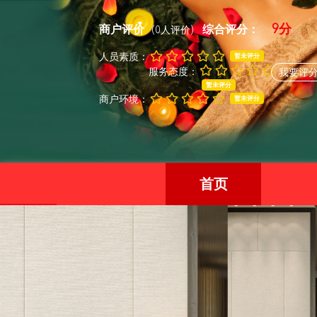
9分
商户评价
综合评分：
(0人评价)
人员素质：
暂未评分
服务态度：
我要评
暂未评分
商户环境：
暂未评分
首页