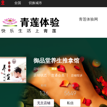
全国
切换城市
青莲体验网
御品堂养生推拿馆
店铺级别：
1年
店铺状态：
普通会员
|
店铺投诉
粉丝
访问量
136
5649
无主店铺
私信