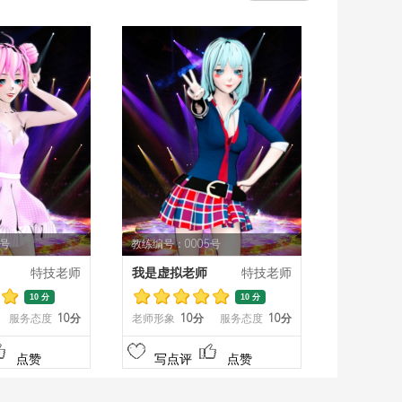
4号
教练编号：0005号
特技老师
我是虚拟老师
特技老师
10 分
10 分
服务态度
10分
老师形象
10分
服务态度
10分
点赞
写点评
点赞