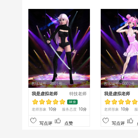
教练编号：0001号
教练编号：0002号
我是虚拟老师
特技老师
我是虚拟老师
10 分
老师形象
10分
服务态度
10分
老师形象
10分
服
写点评
点赞
写点评