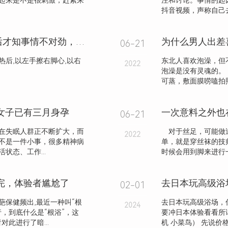
起来是不是很刺激，赶紧来
注和讨论。事情的起
抖音视频，声称自己去
女子应牌友大哥邀请做足浴，睡醒后才知事情不对劲，自己做了“接盘 侠”？
06-21
后,以左手擦右脚心,以右
东北人喜欢泡澡，但
2022
泡澡是没有灵魂的
可蒸，敷面膜唠嗑拍照
女子已有三月身孕
一次意料之外也
06-21
在失眠人群正不断扩大，而
对于丝足，可能做过
2022
不是一件小事，很多精神病
单，就是穿丝袜的技
态、工作...
时候会用到脚来进行
完，体验者尴尬了
去日本玩高级浴
02-01
保健频出,最近一种叫“根
去日本玩高级浴场，
2024
，到底什么是“根浴”，这
要冲日本体验看看所
此进行了暗...
机 小菜鸟） 先说价格