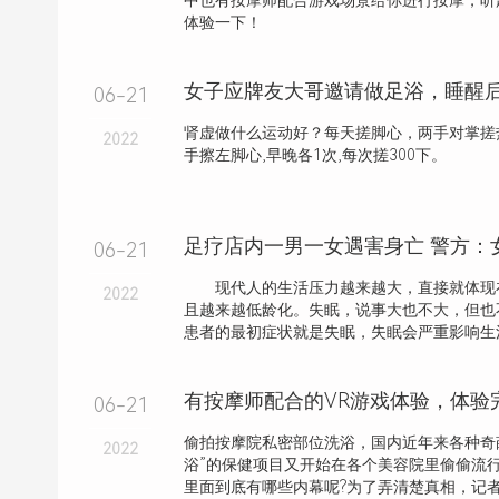
中也有按摩师配合游戏场景给你进行按摩，听
体验一下！
06-21
肾虚做什么运动好？每天搓脚心，两手对掌搓热
2022
手擦左脚心,早晚各1次,每次搓300下。
足疗店内一男一女遇害身亡 警方：
06-21
现代人的生活压力越来越大，直接就体现
2022
且越来越低龄化。失眠，说事大也不大，但也
患者的最初症状就是失眠，失眠会严重影响生活状
有按摩师配合的VR游戏体验，体验
06-21
偷拍按摩院私密部位洗浴，国内近年来各种奇葩
2022
浴”的保健项目又开始在各个美容院里偷偷流行
里面到底有哪些内幕呢?为了弄清楚真相，记者对