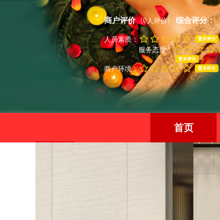
商户评价
综合评分：
(0人评价)
人员素质：
暂未评分
服务态度：
暂未评分
商户环境：
暂未评分
首页