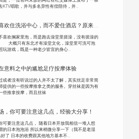
因是，一位名叫朱彦的网红在社交媒体上发布了一条
KTV唱歌，并与多名异性有偿陪侍，并...
为什么男人出差喜欢住洗浴中心，而不爱住酒店？原来有这3种好处
不喜欢搁家里泡，而是跑去澡堂里搓澡，没有搓澡的
。 大概只有东北才有澡堂文化，澡堂里可洗可泡
玩游戏，既是一种老少皆宜的身心...
在意料之中的尴尬足疗按摩体验
或者没有听说过的人并不太了解，其实丝足非常简
师提供的一些按摩推拿之类的服务。穿丝袜是因为有
一些推拿按摩，而且丝袜
场，你可要注意这几点，经验大分享！
你可要注意这几点， 随着日本开放我相信一堆人想
谓的日本泡泡浴 所以来稍微分享一下（我不是老湿
好了 日本的收费跟其他地方基本不...