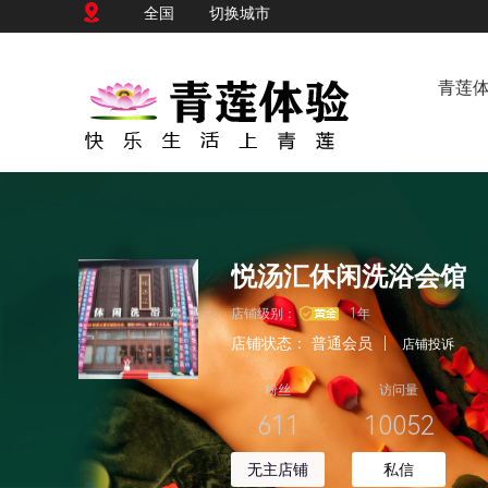
全国
切换城市
青莲
悦汤汇休闲洗浴会馆
店铺级别：
1年
店铺状态：
普通会员
|
店铺投诉
粉丝
访问量
611
10052
无主店铺
私信