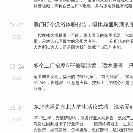
注和讨论。事情的起因是，一位名叫朱彦的网红在社
抖音视频，声称自己去KTV唱歌，并与多名异性有偿陪侍，
澳门打令洗浴体验报告，堪比鼎盛时期的
06-21
按摩棒大概是唯一不能让家人看见的家用电器，它就
2022
果，是对人心理最大的承受力考验。 它所代表的
人之所以为人，正是因为我们隐藏了自己的本能。 .
03-24
记者调查发现，福州的“东郊到家”、“首约到家”、“星河
2024
约”APP，夜越深，生意越火爆，技师上门的核心不是“
服务”。
06-21
2020过半，受疫情影响，服务行业风雨飘摇，洗浴产
2022
洗浴也因此退出了行业舞台! 疫情终将过去，生意仍
否投资，如何发展，怎样避险，更好赚钱，是我们都应该.