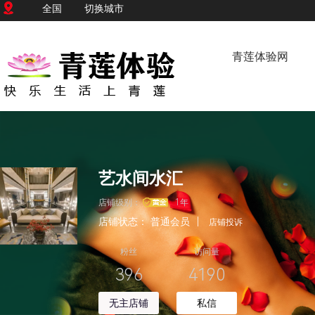
全国
切换城市
青莲体验网
艺水间水汇
店铺级别：
1年
店铺状态：
普通会员
|
店铺投诉
粉丝
访问量
396
4190
无主店铺
私信