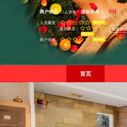
8分
商户评价
综合评分：
(0人评价)
人员素质：
暂未评分
服务态度：
我要评
暂未评分
商户环境：
暂未评分
首页