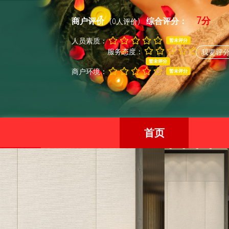
7分
商户评价
综合评分：
(0人评价)
人员素质：
暂未评分
服务态度：
我要评
暂未评分
商户环境：
暂未评分
首页