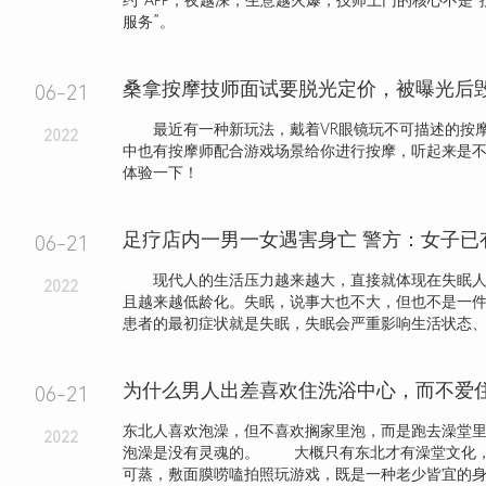
约”APP，夜越深，生意越火爆，技师上门的核心不是“
服务”。
桑拿按摩技师面试要脱光定价，被曝光后
06-21
最近有一种新玩法，戴着VR眼镜玩不可描述的按
2022
中也有按摩师配合游戏场景给你进行按摩，听起来是
体验一下！
足疗店内一男一女遇害身亡 警方：女子已
06-21
现代人的生活压力越来越大，直接就体现在失眠人
2022
且越来越低龄化。失眠，说事大也不大，但也不是一
患者的最初症状就是失眠，失眠会严重影响生活状态、工作
06-21
东北人喜欢泡澡，但不喜欢搁家里泡，而是跑去澡堂
2022
泡澡是没有灵魂的。 大概只有东北才有澡堂文化
可蒸，敷面膜唠嗑拍照玩游戏，既是一种老少皆宜的身心.