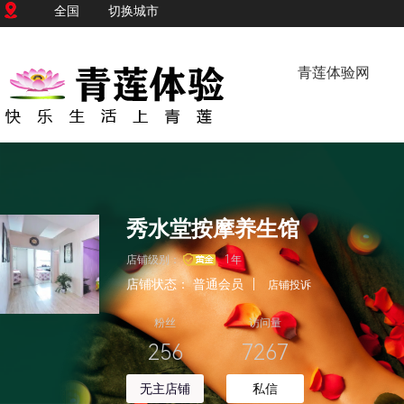
全国
切换城市
青莲体验网
秀水堂按摩养生馆
店铺级别：
1年
店铺状态：
普通会员
|
店铺投诉
粉丝
访问量
256
7267
无主店铺
私信