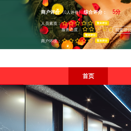
5分
商户评价
综合评分：
(0人评价)
人员素质：
暂未评分
服务态度：
我要评
暂未评分
商户环境：
暂未评分
首页