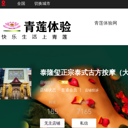
全国
切换城市
青莲体验网
店铺级别：
1年
店铺状态：
普通会员
|
店铺投诉
粉丝
访问量
185
7165
无主店铺
私信