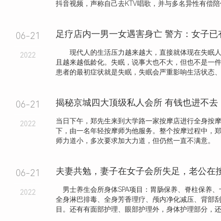
抖音视频，声称自己去KTV唱歌，并与多名异性有偿陪侍，
足疗店内一男一女遇害身亡 警方：女子已
06-21
现代人的生活压力越来越大，直接就体现在失眠人
2022
且越来越低龄化。失眠，说事大也不大，但也不是一
患者的最初症状就是失眠，失眠会严重影响生活状态、工作
揭秘京城四大顶级私人会所 有钱也进不去
06-21
当日下午，郑先生来到大学路一家按摩店进行全身按
2022
下，由一名年轻按摩师为他服务。整个按摩过程中，
师力道小，多次要求加大力道，但仍然一直不满意。
06-21
男士养生会所身体SPA项目：胃肠保养、脊柱保养、
2022
全身淋巴排毒、全身芳香理疗、颅内净化减压、背部
目。还有有面部护理、眼部护理外，身体护理部分，还细