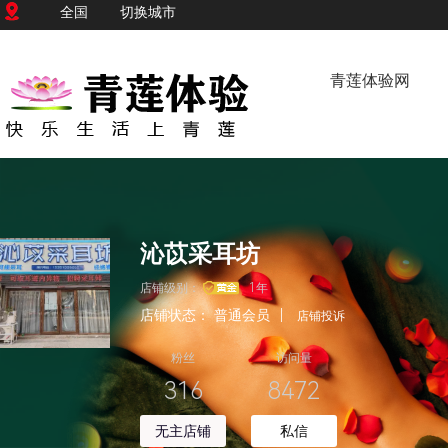
全国
切换城市
青莲体验网
沁苡采耳坊
店铺级别：
1年
店铺状态：
普通会员
|
店铺投诉
粉丝
访问量
316
8472
无主店铺
私信