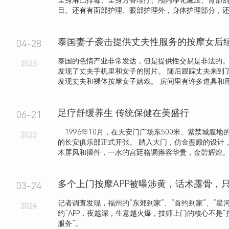
全身淋巴排毒、全身芳香理疗、颅内净化减压、背部
目。还有有面部护理、眼部护理外，身体护理部分，还细
04-28
泰国的色情产业非常发达，但是提供性交易是非法的。
2023
发现了丈夫手机里和女子的照片。 随后跟踪丈夫来到
发现丈夫和裸体按摩女子嬉戏。 房间里有许多道具和用过
足疗舒缓养生 传统保健在美盛行
06-21
1996年10月，在天安门广场东500米、紫禁城腹地
2022
的长安俱乐部正式开张。 踏入大门，仿金銮殿的设计
木屏风和摆件，一水的宫廷格调雍容华贵，金碧辉煌
03-24
记者调查发现，福州的“东郊到家”、“首约到家”、“星河
2024
约”APP，夜越深，生意越火爆，技师上门的核心不是“
服务”。