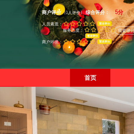
5分
商户评价
综合评分：
(0人评价)
人员素质：
暂未评分
服务态度：
我要评
暂未评分
商户环境：
暂未评分
首页