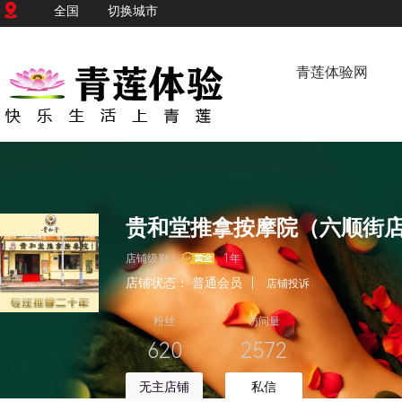
全国
切换城市
青莲体验网
贵和堂推拿按摩院（六顺街
店铺级别：
1年
店铺状态：
普通会员
|
店铺投诉
粉丝
访问量
620
2572
无主店铺
私信