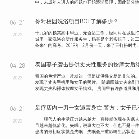
中，未成年人进入的问题也开始逐渐显现，因此部分地区
你对校园洗浴项目BOT了解多少？
06-21
十九岁的杨某高中毕业，无合适工作，经同村在城里
2022
城里一家洗浴会所作服务生，杨某是个老实孩子，边
备来年的高考。2019年12月份一天，来了三打扮时尚、长
04-28
泰国的色情产业非常发达，但是提供性交易是非法的。
2023
发现了丈夫手机里和女子的照片。 随后跟踪丈夫来到
发现丈夫和裸体按摩女子嬉戏。 房间里有许多道具和用过
足疗店内一男一女遇害身亡 警方：女子已
06-21
现代人的生活压力越来越大，直接就体现在失眠人
2022
且越来越低龄化。失眠，说事大也不大，但也不是一
患者的最初症状就是失眠，失眠会严重影响生活状态、工作