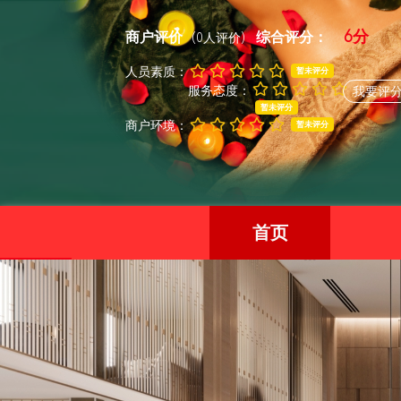
6分
商户评价
综合评分：
(0人评价)
人员素质：
暂未评分
服务态度：
我要评
暂未评分
商户环境：
暂未评分
首页