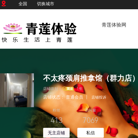
全国
切换城市
青莲体验网
不太疼颈肩推拿馆（群力店
店铺级别：
1年
店铺状态：
普通会员
|
店铺投诉
粉丝
访问量
413
7069
无主店铺
私信