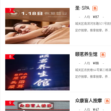
圣·SPA
热
7
-
人均
￥87
-
城关区南滨河东路501号
足疗按摩，推拿按摩，养...
颐茗养生馆
热
8
-
人均
￥88
-
城关区农民巷64号第23栋
足疗按摩，推拿按摩，养...
众康盲人按摩
热
9
-
人均
￥47
-