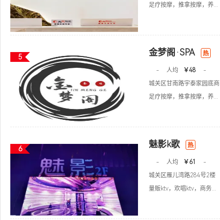
足疗按摩，推拿按摩，养...
金梦阁·SPA
热
5
-
人均
￥48
-
城关区甘南路宇泰家园底商
足疗按摩，推拿按摩，养...
魅影k歌
热
6
-
人均
￥61
-
城关区雁儿湾路284号2楼
量贩ktv，欢唱ktv，商务...