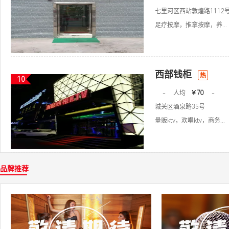
七里河区西站敦煌路1112
足疗按摩，推拿按摩，养...
西部钱柜
热
10
-
人均
￥70
-
城关区酒泉路35号
量贩ktv，欢唱ktv，商务...
品牌推荐