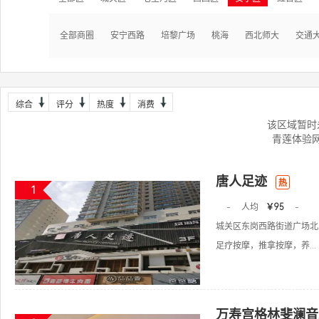
全部商圈
安宁西路
培黎广场
桃海
西北师大
交通
综合
评分
热度
消费
该区域暂时
青莲体验
唐人足迹
热
1
-
人均
￥95
-
城关区东岗西路街道广场北路
足疗按摩，推拿按摩，养...
万寿宫格林斐澜音