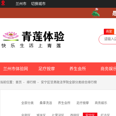
兰州市
切换城市
商家
兰州市体验网
足疗按摩
养生会所
商务娱
当前位置：
首页
-
排行榜
-
安宁区甘肃政法学院全部分类综合排行榜
全部分类
桑拿洗浴
养生会所
足疗按摩
商务娱乐
全部区
城关区
七里河区
西固区
安宁区
红古区