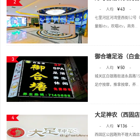
2
-
人均
￥43
-
七里河区河湾堡西街52号
量贩ktv，欢唱ktv，商务...
御合塘足浴（白金
3
-
人均
￥50
-
城关区白银路街道永昌路15
足疗按摩，推拿按摩，养...
大足神农（西固店
4
-
人均
￥136
-
西固区公园路狗不理大酒店