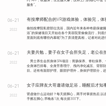
约”APP，夜越深，生意越火爆，技师上门的核心不是“
服务”。
有按摩师配合的VR游戏体验，体验完，体
06-21
偷拍按摩院私密部位洗浴，国内近年来各种奇葩保健频
2022
浴”的保健项目又开始在各个美容院里偷偷流行，到底什
里面到底有哪些内幕呢?为了弄清楚真相，记者对此进行了
06-21
男士养生会所身体SPA项目：胃肠保养、脊柱保养、
2022
全身淋巴排毒、全身芳香理疗、颅内净化减压、背部
目。还有有面部护理、眼部护理外，身体护理部分，还细
06-21
肾虚做什么运动好？每天搓脚心，两手对掌搓热后,以左
2022
手擦左脚心,早晚各1次,每次搓300下。