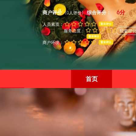
6分
商户评价
综合评分：
(0人评价)
人员素质：
暂未评分
服务态度：
我要评
暂未评分
商户环境：
暂未评分
首页