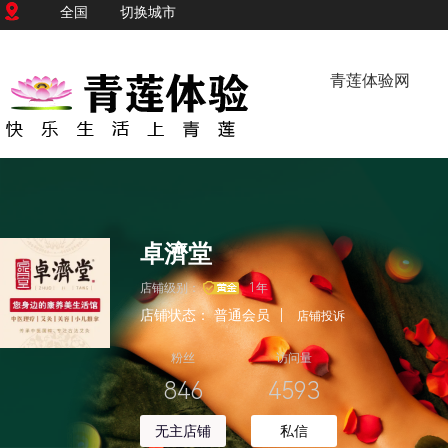
全国
切换城市
青莲体验网
卓濟堂
店铺级别：
1年
店铺状态：
普通会员
|
店铺投诉
粉丝
访问量
846
4593
无主店铺
私信