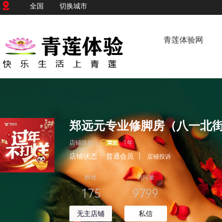
全国
切换城市
青莲体验网
郑远元专业修脚房（八一北
店铺级别：
1年
店铺状态：
普通会员
|
店铺投诉
粉丝
访问量
175
9799
无主店铺
私信