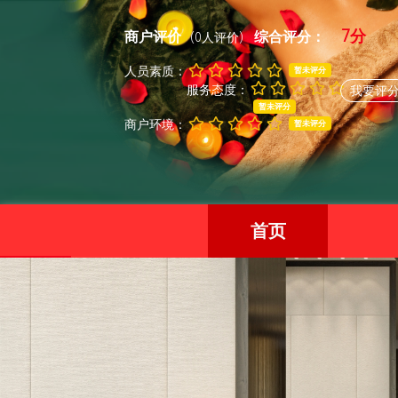
7分
商户评价
综合评分：
(0人评价)
人员素质：
暂未评分
服务态度：
我要评
暂未评分
商户环境：
暂未评分
首页