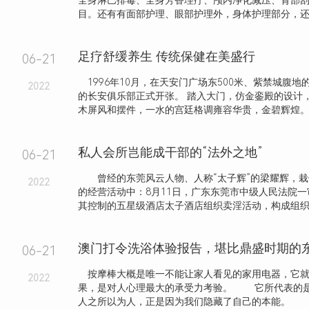
全身淋巴排毒、全身芳香理疗、颅内净化减压、背部
目。还有有面部护理、眼部护理外，身体护理部分，还细
足疗舒缓养生 传统保健在美盛行
06-21
1996年10月，在天安门广场东500米、紫禁城腹地
2022
的长安俱乐部正式开张。 踏入大门，仿金銮殿的设计
木屏风和摆件，一水的宫廷格调雍容华贵，金碧辉煌
私人会所岂能成干部的“法外之地”
06-21
曾经的东莞风云人物、人称“太子辉”的梁耀辉，栽
2022
的经营活动中：8月11日，广东东莞市中级人民法院
其控制的五星级酒店太子酒店组织卖淫活动，构成组织卖淫
澳门打令洗浴体验报告，堪比鼎盛时期的
06-21
按摩棒大概是唯一不能让家人看见的家用电器，它就
2022
果，是对人心理最大的承受力考验。 它所代表的
人之所以为人，正是因为我们隐藏了自己的本能。 .