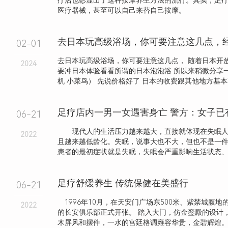
疗店也彰显出了这种按摩养生方法的流行。其实，足
医疗器械，甚至可以自己来替自己按摩。
去日本玩高级浴场，你可要注意这几点，
02-01
去日本玩高级浴场，你可要注意这几点， 随着日本开
2024
要冲日本体验看看所谓的日本泡泡浴 所以来稍微分享
机 小菜鸟） 先说价格好了 日本的收费跟其他地方基本不.
足疗店内一男一女遇害身亡 警方：女子已
06-21
现代人的生活压力越来越大，直接就体现在失眠人
2022
且越来越低龄化。失眠，说事大也不大，但也不是一
患者的最初症状就是失眠，失眠会严重影响生活状态、工作
足疗舒缓养生 传统保健在美盛行
06-21
1996年10月，在天安门广场东500米、紫禁城腹地
2022
的长安俱乐部正式开张。 踏入大门，仿金銮殿的设计
木屏风和摆件，一水的宫廷格调雍容华贵，金碧辉煌