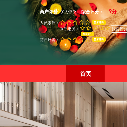
9分
商户评价
综合评分：
(0人评价)
人员素质：
暂未评分
服务态度：
我要评
暂未评分
商户环境：
暂未评分
首页