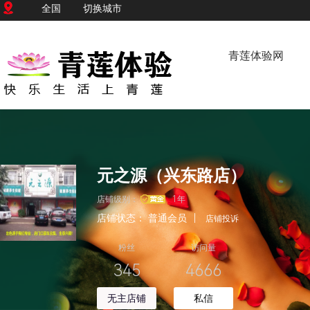
全国
切换城市
青莲体验网
元之源（兴东路店）
店铺级别：
1年
店铺状态：
普通会员
|
店铺投诉
粉丝
访问量
345
4666
无主店铺
私信