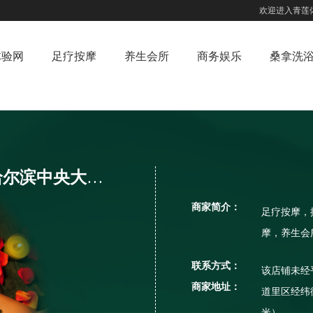
欢迎进入青莲
体验网
足疗按摩
养生会所
商务娱乐
桑拿洗
益身康推拿按摩馆（哈尔滨中央大街店）
商家简介：
足疗按摩，
摩，养生会
联系方式：
该店铺未经
商家地址：
道里区经纬
米）