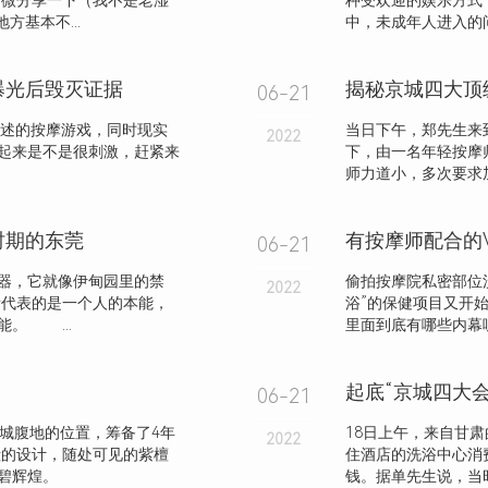
稍微分享一下（我不是老湿
种受欢迎的娱乐方式
方基本不...
中，未成年人进入的问
曝光后毁灭证据
揭秘京城四大顶
06-21
述的按摩游戏，同时现实
当日下午，郑先生来
2022
起来是不是很刺激，赶紧来
下，由一名年轻按摩
师力道小，多次要求
时期的东莞
有按摩师配合的
06-21
器，它就像伊甸园里的禁
偷拍按摩院私密部位
2022
代表的是一个人的本能，
浴”的保健项目又开
。 ...
里面到底有哪些内幕呢
起底“京城四大
06-21
禁城腹地的位置，筹备了4年
18日上午，来自甘
2022
殿的设计，随处可见的紫檀
住酒店的洗浴中心消
碧辉煌。
钱。据单先生说，当时