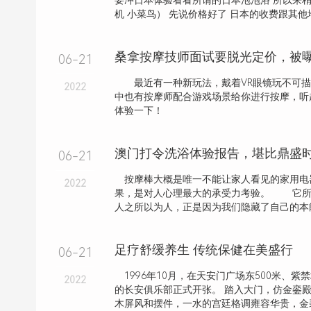
要冲日本体验看看所谓的日本泡泡浴 所以来
机 小菜鸟） 先说价格好了 日本的收费跟其他地
桑拿按摩技师面试要脱光定价，被
06-21
最近有一种新玩法，戴着VR眼镜玩不可描
2022
中也有按摩师配合游戏场景给你进行按摩，听
体验一下！
澳门打令洗浴体验报告，堪比鼎盛
06-21
按摩棒大概是唯一不能让家人看见的家用电
2022
果，是对人心理最大的承受力考验。 它所
人之所以为人，正是因为我们隐藏了自己的本能
足疗舒缓养生 传统保健在美盛行
06-21
1996年10月，在天安门广场东500米、紫
2022
的长安俱乐部正式开张。 踏入大门，仿金銮
木屏风和摆件，一水的宫廷格调雍容华贵，金