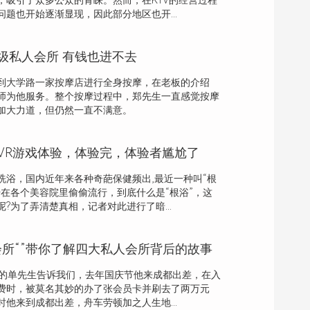
，吸引了众多公众的青睐。然而，在KTV的经营过程
题也开始逐渐显现，因此部分地区也开...
级私人会所 有钱也进不去
到大学路一家按摩店进行全身按摩，在老板的介绍
师为他服务。整个按摩过程中，郑先生一直感觉按摩
加大力道，但仍然一直不满意。
VR游戏体验，体验完，体验者尴尬了
洗浴，国内近年来各种奇葩保健频出,最近一种叫“根
始在各个美容院里偷偷流行，到底什么是“根浴”，这
?为了弄清楚真相，记者对此进行了暗...
会所“”带你了解四大私人会所背后的故事
肃的单先生告诉我们，去年国庆节他来成都出差，在入
费时，被莫名其妙的办了张会员卡并刷去了两万元
他来到成都出差，舟车劳顿加之人生地...