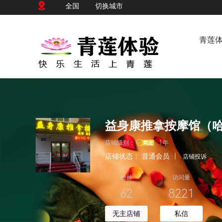
全国
切换城市
青莲
店铺级别：
1年
店铺状态：
普通会员
|
店铺投诉
粉丝
访问量
62
8221
无主店铺
私信