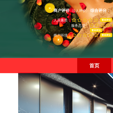
商户评价
综合评分：
(0人评价)
人员素质：
暂未评分
服务态度：
暂未评分
商户环境：
暂未评分
首页