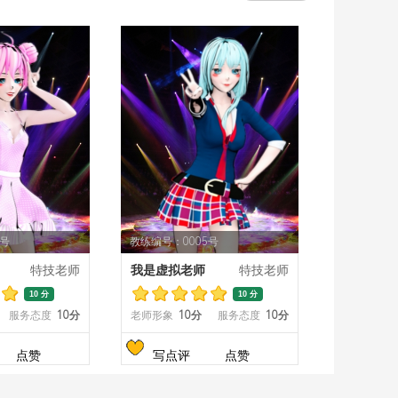
4号
教练编号：0005号
特技老师
我是虚拟老师
特技老师
10 分
10 分
服务态度
10分
老师形象
10分
服务态度
10分
点赞
写点评
点赞