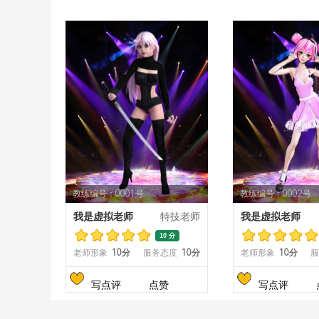
教练编号：0001号
教练编号：0002号
我是虚拟老师
特技老师
我是虚拟老师
10 分
老师形象
10分
服务态度
10分
老师形象
10分
服
写点评
点赞
写点评