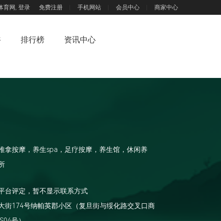
体育网,
登录
免费注册
手机网站
会员中心
商家中心
浴
排行榜
资讯中心
推拿按摩，养生spa，足疗按摩，养生馆，休闲养
所
平台评定，暂不显示联系方式
大街174号纳帕英郡小区（复旦街与绥化路交叉口商
S04号）