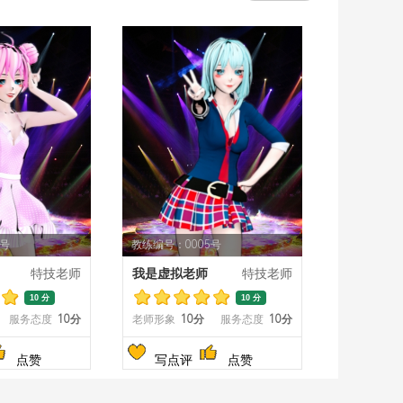
4号
教练编号：0005号
特技老师
我是虚拟老师
特技老师
10 分
10 分
服务态度
10分
老师形象
10分
服务态度
10分
点赞
写点评
点赞