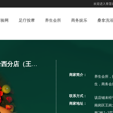
欢迎进入青莲
体验网
足疗按摩
养生会所
商务娱乐
桑拿洗
雅顺松骨养生会所（哈西分店（王岗大街））
商家简介：
养生会所，
生，商务会
联系方式：
该店铺未经
商家地址：
南岗区王岗
服2栋1-3层