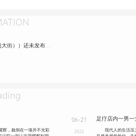
MATION
雅顺松骨养生会所（哈西分店（王岗大街））还未发布任何资讯，敬请期待！
ding
足疗店内一男一
06-21
耀辉，栽倒在一项并不光彩
现代人的生活压力
2022