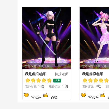
教练编号：0001号
教练编号：0002号
我是虚拟老师
特技老师
我是虚拟老师
10 分
老师形象
10分
服务态度
10分
老师形象
10分
服
写点评
点赞
写点评