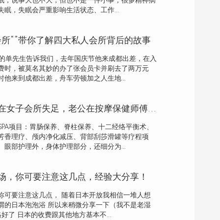
眠，说事大也不大，但也不是一件小事，很多精神病
眠，失眠会严重影响生活状态、工作...
会所“”带你了解四大私人会所背后的故事
肃的单先生告诉我们，去年国庆节他来成都出差，在入
费时，被莫名其妙的办了张会员卡并刷去了两万元
他来到成都出差，舟车劳顿加之人生地...
夫妻共勉，妻子在女子会所失足，老公在按摩保健师傅下恢复雄风
PA项目：胃肠保养、脊柱保养、十二经络平衡术、
芳香理疗、颅内净化减压、背部刮莎滑罐等疗程项
眼部护理外，身体护理部分，还细分为...
场，你可要注意这几点，经验大分享！
你可要注意这几点， 随着日本开放我相信一堆人想
谓的日本泡泡浴 所以来稍微分享一下（我不是老湿
好了 日本的收费跟其他地方基本不...