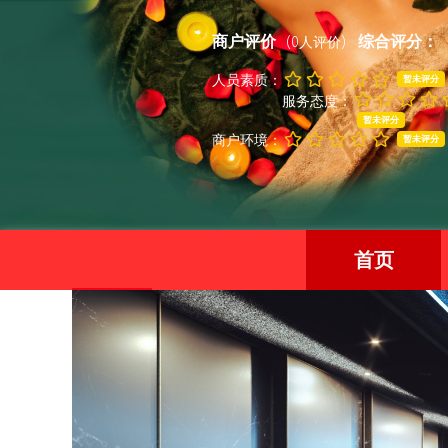
商户评价
综合评分：
(0人评价)
人员素质：
暂未评分
服务态度：
暂未评分
商户环境：
暂未评分
首页