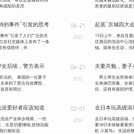
民法院一审认定梁耀辉利用
且越来越低龄化。失
组织卖淫...
患者的最初症状就是失
侍的事件”引发的思考
起底“京城四大
06-21
的事件”引发了人们广泛的关
18日上午，来自甘
2022
红在社交媒体上发布了一条
住酒店的洗浴中心消
有偿陪侍，并...
钱。据单先生说，当时
泰国妻子袭击提供丈夫性服务的按摩女后续，警方表示会处理打人者，附视屏！
06-21
非法的。 泰国的一位妻子
男士养生会所身体S
2022
丈夫来到了普吉岛按摩院，
全身淋巴排毒、全身
具和用过...
目。还有有面部护理、
东北洗浴是东北人的生活仪式感！洗浴爱好者应该知道的常识
去日本玩高级浴
02-01
，洗浴产业举步维艰，一些
去日本玩高级浴场，
2024
，生意仍要继续;疫情后能
要冲日本体验看看所
都应该...
机 小菜鸟） 先说价格