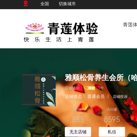
全国
切换城市
青莲
店铺级别：
1年
店铺状态：
普通会员
|
店铺投诉
粉丝
访问量
855
8595
无主店铺
私信