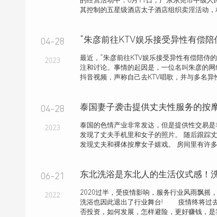
的经营活动中：8月11日，广东东莞市中级人
其控制的五星级酒店太子酒店组织卖淫活动，构成
“朱彦前往KTV娱乐接受异性有偿陪
04-28
最近，“朱彦前往KTV娱乐接受异性有偿陪侍
2023
注和讨论。事情的起因是，一位名叫朱彦的网
抖音视频，声称自己去KTV唱歌，并与多名异性
04-28
泰国的色情产业非常发达，但是提供性交易是
2023
发现了丈夫手机里和女子的照片。 随后跟踪
发现丈夫和裸体按摩女子嬉戏。 房间里有许多道
06-21
2020过半，受疫情影响，服务行业风雨飘摇
2022
洗浴也因此退出了行业舞台! 疫情终将过去
否投资，如何发展，怎样避险，更好赚钱，是我们