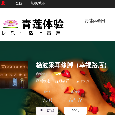
全国
切换城市
青莲体验网
杨波采耳修脚（幸福路店）
店铺级别：
1年
店铺状态：
普通会员
|
店铺投诉
粉丝
访问量
720
6839
无主店铺
私信