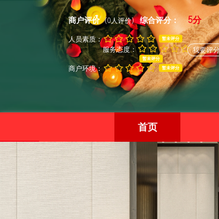
5分
商户评价
综合评分：
(0人评价)
人员素质：
暂未评分
服务态度：
我要评
暂未评分
商户环境：
暂未评分
首页