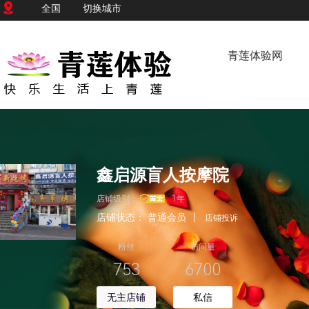
全国
切换城市
青莲体验网
鑫启源盲人按摩院
店铺级别：
1年
店铺状态：
普通会员
|
店铺投诉
粉丝
访问量
753
6700
无主店铺
私信