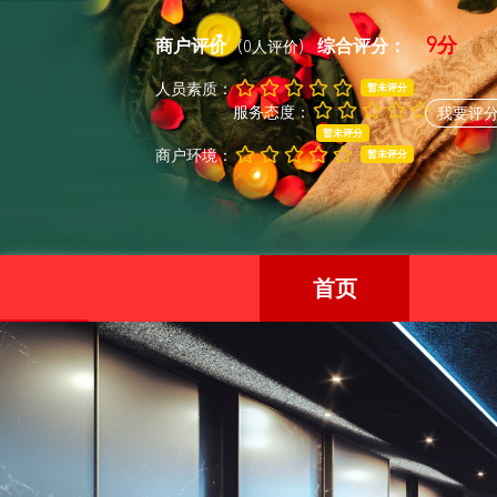
9分
商户评价
综合评分：
(0人评价)
人员素质：
暂未评分
服务态度：
我要评
暂未评分
商户环境：
暂未评分
首页