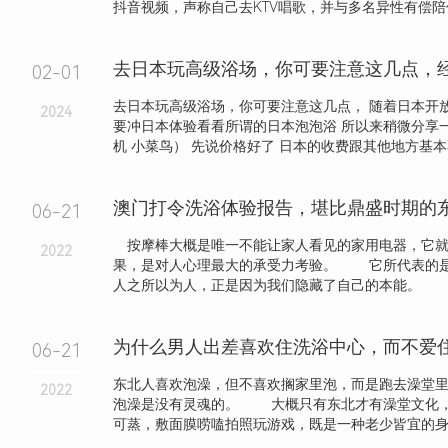
抖音视频，声称自己去KTV唱歌，并与多名异性有偿陪侍，
去日本玩高级浴场，你可要注意这几点，
02-01
去日本玩高级浴场，你可要注意这几点， 随着日本开
2024
要冲日本体验看看所谓的日本泡泡浴 所以来稍微分享
机 小菜鸟） 先说价格好了 日本的收费跟其他地方基本不.
澳门打令洗浴体验报告，堪比鼎盛时期的
06-21
按摩棒大概是唯一不能让家人看见的家用电器，它就
2022
果，是对人心理最大的承受力考验。 它所代表的
人之所以为人，正是因为我们隐藏了自己的本能。 .
06-21
东北人喜欢泡澡，但不喜欢搁家里泡，而是跑去澡堂
2022
泡澡是没有灵魂的。 大概只有东北才有澡堂文化
可蒸，敷面膜唠嗑拍照玩游戏，既是一种老少皆宜的身心.