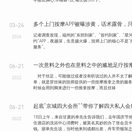
手擦左脚心,早晚各1次,每次搓300下。
03-24
记者调查发现，福州的“东郊到家”、“首约到家”、“星河
2024
约”APP，夜越深，生意越火爆，技师上门的核心不是“
服务”。
一次意料之外也在意料之中的尴尬足疗按
06-21
对于丝足，可能做过或者没有听说过的人并不太了解
2022
单，就是穿丝袜的技师提供的一些按摩推拿之类的服
时候会用到脚来进行一些推拿按摩，而且丝袜
起底“京城四大会所“”带你了解四大私人
06-21
18日上午，来自甘肃的单先生告诉我们，去年国庆节
2022
住酒店的洗浴中心消费时，被莫名其妙的办了张会员
钱。据单先生说，当时他来到成都出差，舟车劳顿加之人