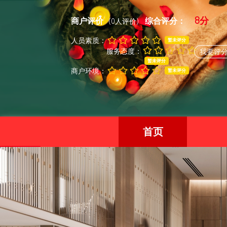
8分
商户评价
综合评分：
(0人评价)
人员素质：
暂未评分
服务态度：
我要评
暂未评分
商户环境：
暂未评分
首页