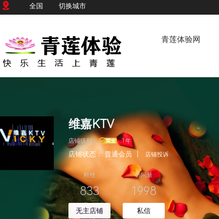
全国
切换城市
青莲体验网
维嘉KTV
店铺级别：
1年
店铺状态：
普通会员
|
店铺投诉
粉丝
访问量
833
1998
无主店铺
私信