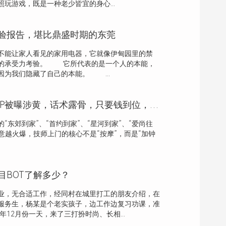
玩游戏，既是一种老少皆宜的身心...
验报告，堪比鼎盛时期的东莞
能让家人看见的家用电器，它就像伊甸园里的禁
大的承受力考验。 它所代表的是一个人的本能，
因为我们隐藏了自己的本能。 ...
多个上门按摩APP被曝涉黄，话术露骨，只要钱到位，啥服务都能做
“东郊到家”、“首约到家”、“星河到家”、“爱尚往
生意越火爆，技师上门的核心不是“按摩”，而是“加钟
目BOT了解多少？
业，无合适工作，经同村在城里打工的朋友介绍，在
服务生，杨某是个老实孩子，边工作边复习功课，准
年12月份一天，来了三打扮时尚、长相...