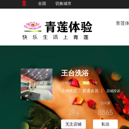
全国
切换城市
青莲
王台洗浴
店铺级别：
1年
店铺状态：
普通会员
|
店铺投诉
粉丝
访问量
294
8865
无主店铺
私信