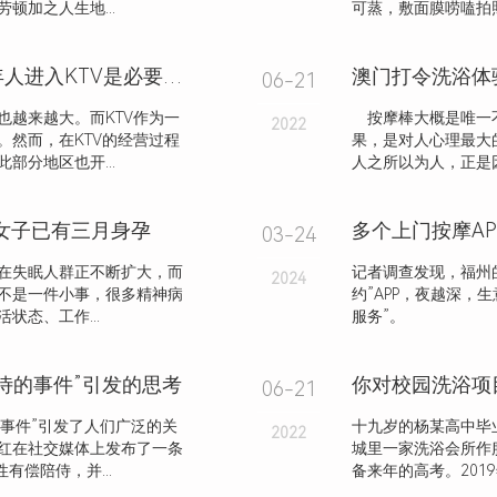
顿加之人生地...
可蒸，敷面膜唠嗑拍照
KTV经营需要社会责任，禁止未成年人进入KTV是必要的吗？
澳门打令洗浴体
06-21
也越来越大。而KTV作为一
按摩棒大概是唯一不
2022
。然而，在KTV的经营过程
果，是对人心理最
部分地区也开...
人之所以为人，正是
女子已有三月身孕
03-24
在失眠人群正不断扩大，而
记者调查发现，福州的
2024
不是一件小事，很多精神病
约”APP，夜越深，
态、工作...
服务”。
侍的事件”引发的思考
你对校园洗浴项
06-21
的事件”引发了人们广泛的关
十九岁的杨某高中毕
2022
红在社交媒体上发布了一条
城里一家洗浴会所作
有偿陪侍，并...
备来年的高考。2019