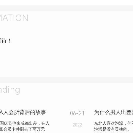
MATION
期待！
ding
大私人会所背后的故事
06-21
年国庆节他来成都出差，在入
东北人喜欢泡澡，但
2022
张会员卡并刷去了两万元
泡澡是没有灵魂的