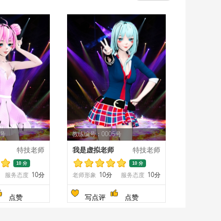
4号
教练编号：0005号
特技老师
我是虚拟老师
特技老师
10 分
10 分
服务态度
10分
老师形象
10分
服务态度
10分
点赞
写点评
点赞