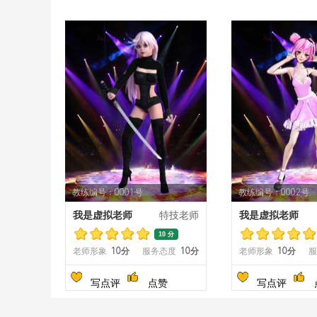
教练编号：0001号
教练编号：0002号
我是虚拟老师
特技老师
我是虚拟老师
10 分
老师形象
10分
服务态度
10分
老师形象
10分
服
写点评
点赞
写点评