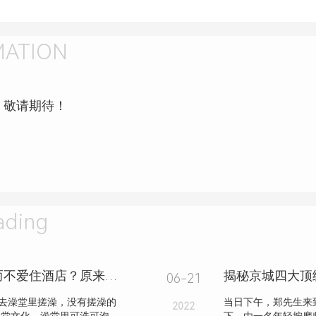
MATION
，敬请期待！
ding
为什么男人出差喜欢住洗浴中心，而不爱住酒店？原来有这3种好处
揭秘京城四大顶
06-21
去澡堂里搓澡，没有搓澡的
当日下午，郑先生来
2022