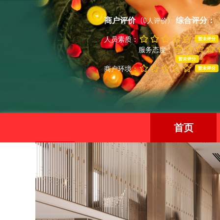
商户评价
综合评分：
(0人评价)
人员素质：
暂未评分
服务态度：
暂未评分
商户环境：
暂未评分
首页