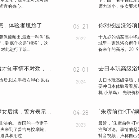
堂文化，澡堂里可洗可泡
下，由一名年轻按摩
的身心...
师力道小，多次要求
完，体验者尴尬了
你对校园洗浴项
06-21
保健频出,最近一种叫“根
十九岁的杨某高中毕
2022
，到底什么是“根浴”，这
城里一家洗浴会所作
此进行了暗...
备来年的高考。2019
女子应牌友大哥邀请做足浴，睡醒后才知事情不对劲，自己做了“接盘 侠”？
去日本玩高级浴
02-01
后,以左手擦右脚心,以右
去日本玩高级浴场，
2024
要冲日本体验看看所
机 小菜鸟） 先说价格
泰国妻子袭击提供丈夫性服务的按摩女后续，警方表示会处理打人者，附视屏！
“朱彦前往KT
04-28
非法的。 泰国的一位妻子
最近，“朱彦前往KT
2023
丈夫来到了普吉岛按摩院，
注和讨论。事情的起
具和用过...
抖音视频，声称自己去