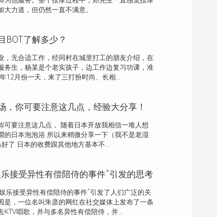
师为他服务。整个按摩过程中，郑先生一直感觉按摩
加大力道，但仍然一直不满意。
目BOT了解多少？
业，无合适工作，经同村在城里打工的朋友介绍，在
服务生，杨某是个老实孩子，边工作边复习功课，准
年12月份一天，来了三打扮时尚、长相...
场，你可要注意这几点，经验大分享！
你可要注意这几点， 随着日本开放我相信一堆人想
谓的日本泡泡浴 所以来稍微分享一下（我不是老湿
好了 日本的收费跟其他地方基本不...
V娱乐接受异性有偿陪侍的事件”引发的思考
V娱乐接受异性有偿陪侍的事件”引发了人们广泛的关
因是，一位名叫朱彦的网红在社交媒体上发布了一条
KTV唱歌，并与多名异性有偿陪侍，并...