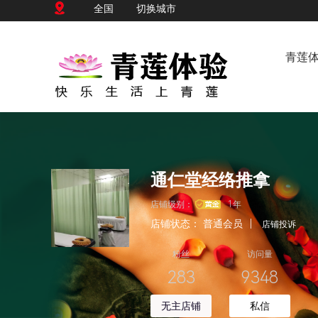
全国
切换城市
青莲
通仁堂经络推拿
店铺级别：
1年
店铺状态：
普通会员
|
店铺投诉
粉丝
访问量
283
9348
无主店铺
私信