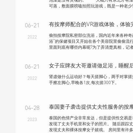
泡澡是没有灵魂的。 大概只有东北才有澡
可蒸，敷面膜唠嗑拍照玩游戏，既是一种老少皆宜
有按摩师配合的VR游戏体验，体验
06-21
偷拍按摩院私密部位洗浴，国内近年来各种奇葩
2022
浴”的保健项目又开始在各个美容院里偷偷流行
里面到底有哪些内幕呢?为了弄清楚真相，记者对
06-21
肾虚做什么运动好？每天搓脚心，两手对掌搓热
2022
手擦左脚心,早晚各1次,每次搓300下。
04-28
泰国的色情产业非常发达，但是提供性交易是
2023
发现了丈夫手机里和女子的照片。 随后跟踪
发现丈夫和裸体按摩女子嬉戏。 房间里有许多道