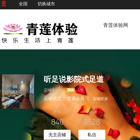
全国
切换城市
青莲体验网
听足说影院式足道
店铺级别：
1年
店铺状态：
普通会员
|
店铺投诉
粉丝
访问量
840
8528
无主店铺
私信