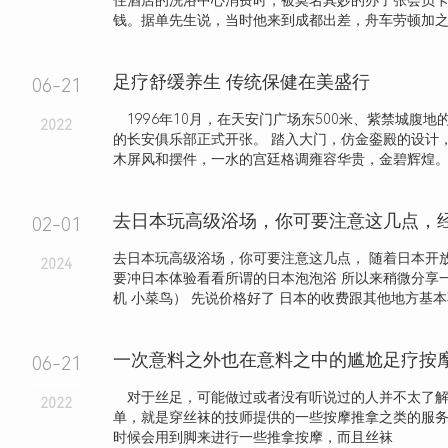
住酒店的洗浴中心消费时，被莫名其妙的办了张会员
钱。据单先生说，当时他来到成都出差，舟车劳顿加之人
足疗舒缓养生 传统保健在美盛行
06-21
1996年10月，在天安门广场东500米、紫禁城腹地
2022
的长安俱乐部正式开张。 踏入大门，仿金銮殿的设计
木屏风和摆件，一水的宫廷格调雍容华贵，金碧辉煌
去日本玩高级浴场，你可要注意这几点，
02-01
去日本玩高级浴场，你可要注意这几点， 随着日本开
2024
要冲日本体验看看所谓的日本泡泡浴 所以来稍微分享
机 小菜鸟） 先说价格好了 日本的收费跟其他地方基本不.
一次意料之外也在意料之中的尴尬足疗按
06-21
对于丝足，可能做过或者没有听说过的人并不太了解
2022
单，就是穿丝袜的技师提供的一些按摩推拿之类的服
时候会用到脚来进行一些推拿按摩，而且丝袜