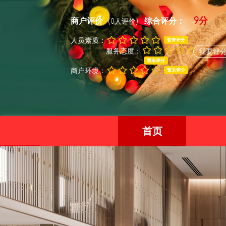
9分
商户评价
综合评分：
(0人评价)
人员素质：
暂未评分
服务态度：
我要评
暂未评分
商户环境：
暂未评分
首页