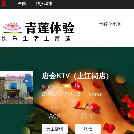
全国
切换城市
青莲体验网
唐会KTV（上江街店）
店铺级别：
1年
店铺状态：
普通会员
|
店铺投诉
粉丝
访问量
898
3201
无主店铺
私信