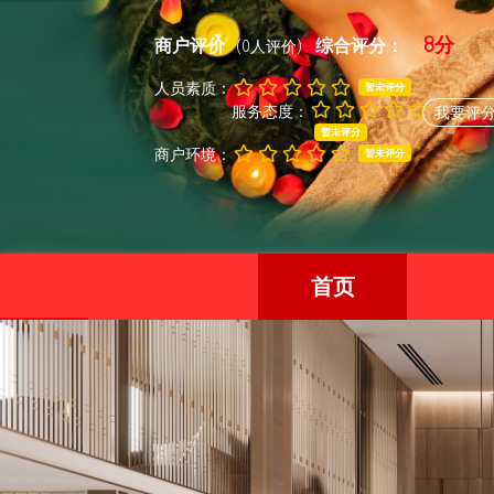
8分
商户评价
综合评分：
(0人评价)
人员素质：
暂未评分
服务态度：
我要评
暂未评分
商户环境：
暂未评分
首页