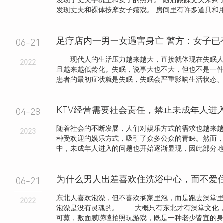
发现了丈夫手机里和女子的照片。 随后跟踪丈夫来到
发现丈夫和裸体按摩女子嬉戏。 房间里有许多道具和用过
足疗店内一男一女遇害身亡 警方：女子已
06-21
现代人的生活压力越来越大，直接就体现在失眠人
2022
且越来越低龄化。失眠，说事大也不大，但也不是一
患者的最初症状就是失眠，失眠会严重影响生活状态、工作
04-28
随着社会的不断发展，人们对娱乐方式的需求也越来越
2023
种受欢迎的娱乐方式，吸引了众多公众的青睐。然而，
中，未成年人进入的问题也开始逐渐显现，因此部分地区
06-21
东北人喜欢泡澡，但不喜欢搁家里泡，而是跑去澡堂
2022
泡澡是没有灵魂的。 大概只有东北才有澡堂文化
可蒸，敷面膜唠嗑拍照玩游戏，既是一种老少皆宜的身心.