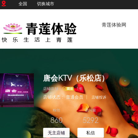
全国
切换城市
青莲体验网
唐会KTV（乐松店）
店铺级别：
1年
店铺状态：
普通会员
|
店铺投诉
粉丝
访问量
860
5292
无主店铺
私信