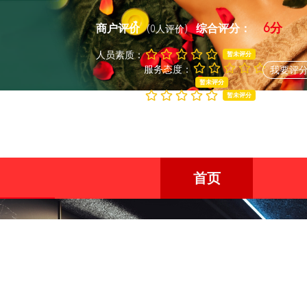
6分
商户评价
综合评分：
(0人评价)
人员素质：
暂未评分
服务态度：
我要评
暂未评分
商户环境：
暂未评分
首页